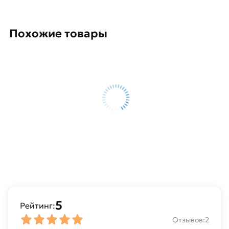
ровного
гладкого
валика.
Похожие товары
Лёгкий
поджиг
(включая
повторный).
Отлично
подходят
для
сварки
короткими
швами.
Позволяют
сваривать
тонкие
материалы.
5
Рейтинг:
Применимы
Отзывов:
2
для