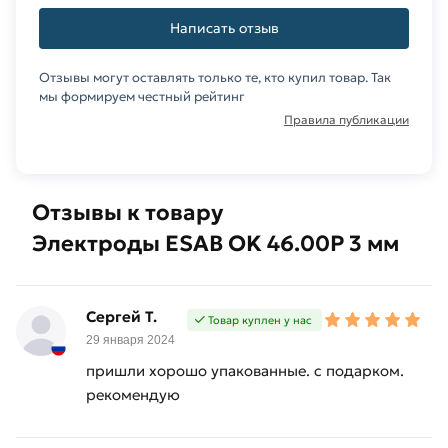
сварки
Написать отзыв
деталей
с
Отзывы могут оставлять только те, кто купил товар. Так
гальваническим
мы формируем честный рейтинг
покрытием.
Правила публикации
Менеджеры компании
«МетаМолл»
проконсультируют Вас по наличию и цене для
любого заказа. Звоните по телефону или пишите
Отзывы к товару
к нам почту. Наши сотрудники с удовольствием
Электроды ESAB OK 46.00Р 3 мм
Вам помогут.
Для приобретения данной позиции, кликните
Сергей Т.
мышкой
«Добавить в корзину»
или нажмите на
Товар куплен у нас
29 января 2024
кнопку
«Быстрый заказ»
. Также можете купить
позвонив по контактам указанным на сайте.
пришли хорошо упакованные. с подарком.
рекомендую
Условия доставки и цены на товар Электроды
ESAB OK 46.00Р 3 мм из категории
Электроды