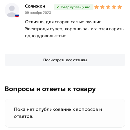
действительны в Москве и области. Наши
Солижон
Товар куплен у нас
профессиональные менеджеры обработают
09 ноября 2023
заказ и свяжутся с Вами для согласования
Отлично, для сварки самые лучшие.
условий доставки или самовывоза.
Электроды супер, хорошо зажигаются варить
одно удовольствие
Данний товар от производителя
сертифицирован, соответствует всем
стандартам качества. Возврат купленного
товарa в течение 14 дней (наличие чека
Посмотреть все отзывы
обязательно).
Вопросы и ответы к товару
Пока нет опубликованных вопросов и
ответов.