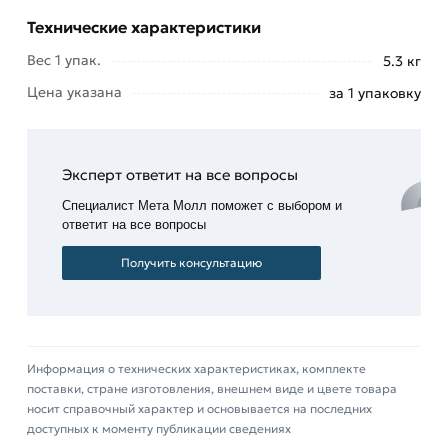
токе обратной полярности и на переменном
Технические характеристики
токе.
Вес 1 упак.
5.3 кг
Достоинства электродов для сварки ESAB ОК
Цена указана
за 1 упаковку
46.00 ⌀ 3,0 мм:
Не
требуют
Эксперт ответит на все вопросы
специальной
Специалист Мета Молл поможет с выбором и
очистки
ответит на все вопросы
поверхности
от
Получить консультацию
ржавчины
и других
загрязнений.
Отличная
Информация о технических характеристиках, комплекте
отделяемость
поставки, стране изготовления, внешнем виде и цвете товара
шлака.
носит справочный характер и основывается на последних
Создание
доступных к моменту публикации сведениях