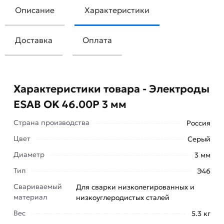
Описание
Характеристики
Доставка
Оплата
Характеристики товара - Электроды
ESAB OK 46.00Р 3 мм
Страна производства
Россия
Сварочные электроды ESAB ОК 46.00
Цвет
Серый
диаметром 3 мм применяются для сварки
Диаметр
3 мм
изделий из низкоуглеродистых и
Тип
Э46
низколегированных сталей, предел текучести
которых составляет 380 МПа.
Свариваемый
Для сварки низколегированных и
материал
низкоуглеродистых сталей
Возможно осуществление сварки в любых
Вес
5.3 кг
пространственных положениях на постоянном