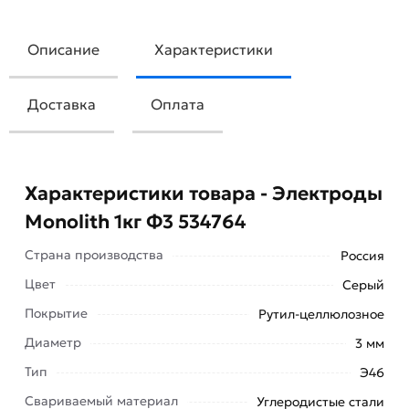
Описание
Характеристики
Доставка
Оплата
Характеристики товара - Электроды
Monolith 1кг Ф3 534764
Страна производства
Россия
Цвет
Серый
Покрытие
Рутил-целлюлозное
Диаметр
3 мм
Тип
Электроды Monolith 1кг применяют для ручной
Э46
дуговой сварки рядовых и ответственных
Свариваемый материал
Углеродистые стали