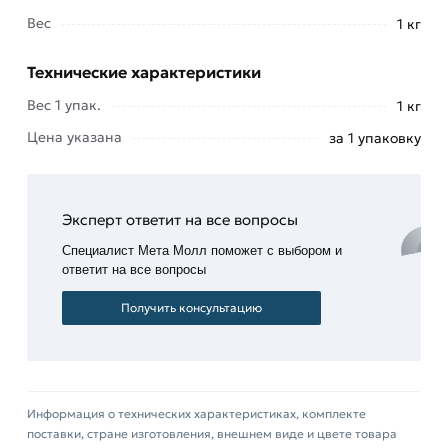
конструкций из низкоуглеродистых сталей, в
Вес
1 кг
том числе трубопроводов под малым
давлением, при сварке корневых швов на
Технические характеристики
объектах с большой толщиной металла.
Вес 1 упак.
1 кг
К преимуществам электродов диаметром 3,0 мм
Цена указана
за 1 упаковку
относят:
уменьшенное
выделение
Эксперт ответит на все вопросы
и
Специалист Мета Молл поможет с выбором и
интенсивность
ответит на все вопросы
сварочных
аэрозолей
Получить консультацию
и
марганца
в
процессе
Информация о технических характеристиках, комплекте
сварки
поставки, стране изготовления, внешнем виде и цвете товара