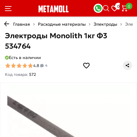
0
0
Главная
Расходные материалы
Электроды
Элект
Электроды Monolith 1кг Ф3
534764
Есть в наличии
4.8
4
Код товара:
572