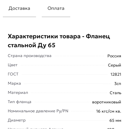
Доставка
Оплата
Характеристики товара - Фланец
стальной Ду 65
Страна производства
Россия
Цвет
Серый
ГОСТ
12821
Марка
3сп
Материал
Сталь
Плоский фланец стальной Ду 65
Тип фланца
воротниковый
изготавливается по ГОСТ 12820-80 и
предназначен для присоединения к стальной
Номинальное давление Ру/PN
16 кгс/см кв.
трубе с наружным диаметром 65 мм методом
Диаметр
65 мм
приварки.