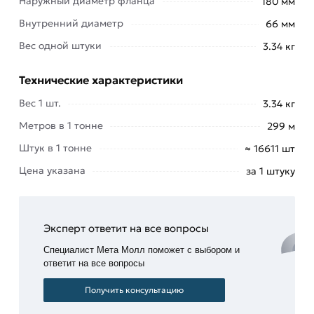
Наружный диаметр фланца
180 мм
Рабочими средами для стальных приварных
Внутренний диаметр
66 мм
плоских фланцев являются:
Вес одной штуки
3.34 кг
горячая
и
Технические характеристики
холодная
Вес 1 шт.
3.34 кг
вода;
Метров в 1 тонне
299 м
пар;
Штук в 1 тонне
≈ 16611 шт
газ;
Цена указана
за 1 штуку
нефть;
продукты
канализации;
Эксперт ответит на все вопросы
воздух;
Специалист Мета Молл поможет с выбором и
многие
ответит на все вопросы
виды
кислот и
Получить консультацию
прочих