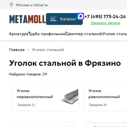
Москва и область
+7 (495) 773-24-24
Каталог
Заказать звонок
Арматура
Труба профильная
Швеллер стальной
Уголок стал
Главная
Уголок стальной
Уголок стальной в Фрязино
Найдено товаров:
39
Уголок
Уголок
неравнополочный
равнополочный
Товаров
Товаров
13
26