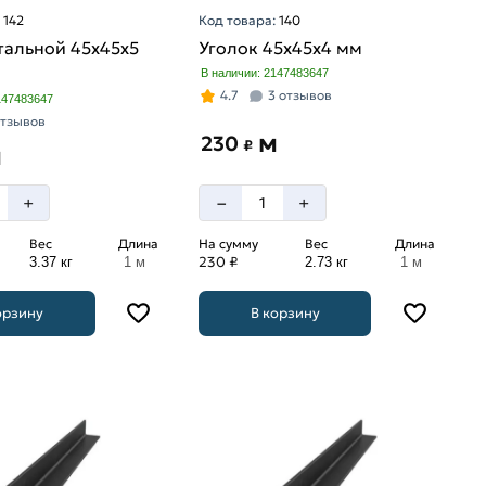
:
142
Код товара:
140
тальной 45х45х5
Уголок 45х45х4 мм
В наличии: 2147483647
4.7
3 отзывов
147483647
отзывов
м
230
₽
м
–
+
+
Вес
Длина
На сумму
Вес
Длина
230 ₽
3.37 кг
1 м
2.73 кг
1 м
орзину
В корзину