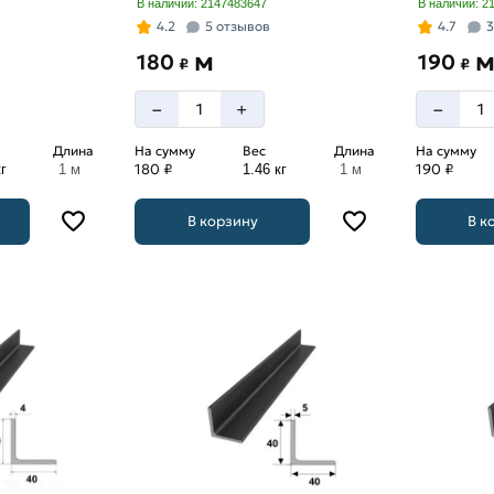
В наличии: 2147483647
В наличии: 2
4.2
5 отзывов
4.7
3
м
180
190
₽
₽
–
–
+
Длина
На сумму
Вес
Длина
На сумму
180 ₽
190 ₽
г
1 м
1.46 кг
1 м
В корзину
В к