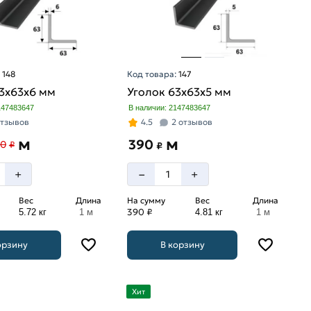
:
148
Код товара:
147
3х63х6 мм
Уголок 63х63х5 мм
147483647
В наличии: 2147483647
отзывов
4.5
2 отзывов
м
м
390
70
₽
₽
–
+
+
Вес
Длина
На сумму
Вес
Длина
390 ₽
5.72 кг
1 м
4.81 кг
1 м
орзину
В корзину
Хит