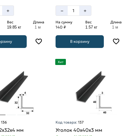
–
+
+
Вес
Длина
На сумму
Вес
Длина
140 ₽
19.85 кг
1 м
1.57 кг
1 м
орзину
В корзину
Хит
:
136
Код товара:
137
2х32х4 мм
Уголок 40х40х3 мм