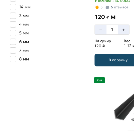
В наличии: 2147483647
14 мм
5
6 отзывов
м
3 мм
120
₽
4 мм
–
+
5 мм
На сумму
Вес
6 мм
120 ₽
1.12 к
7 мм
8 мм
В корзину
Хит