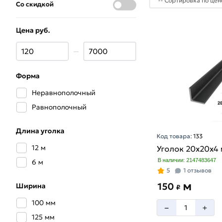
Со скидкой
Цена руб.
—
Форма
Неравнополочный
Равнополочный
Длина уголка
Код товара:
133
12 м
Уголок 20х20х4
В наличии: 2147483647
6 м
5
1 отзывов
м
150
Ширина
₽
100 мм
–
+
125 мм