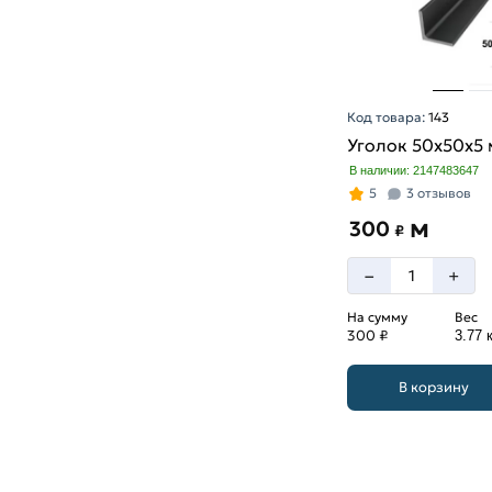
Код товара:
143
Уголок 50х50х5
В наличии: 2147483647
5
3 отзывов
м
300
₽
–
+
На сумму
Вес
300 ₽
3.77 к
В корзину