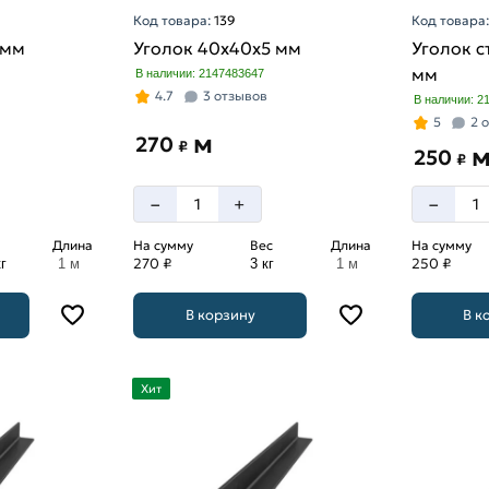
Код товара:
139
Код товара
 мм
Уголок 40х40х5 мм
Уголок с
мм
В наличии: 2147483647
4.7
3 отзывов
В наличии: 2
5
2 
м
270
₽
250
₽
–
–
+
Длина
На сумму
Вес
Длина
На сумму
270 ₽
250 ₽
г
1 м
3 кг
1 м
В корзину
В к
Хит