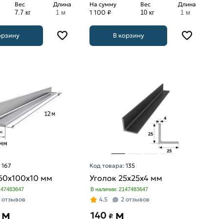
Вес
Длина
На сумму
Вес
Длина
1 100 ₽
7.7 кг
1 м
10 кг
1 м
орзину
В корзину
:
167
Код товара:
135
160х100х10 мм
Уголок 25х25х4 мм
147483647
В наличии: 2147483647
 отзывов
4.5
2 отзывов
м
м
140
₽