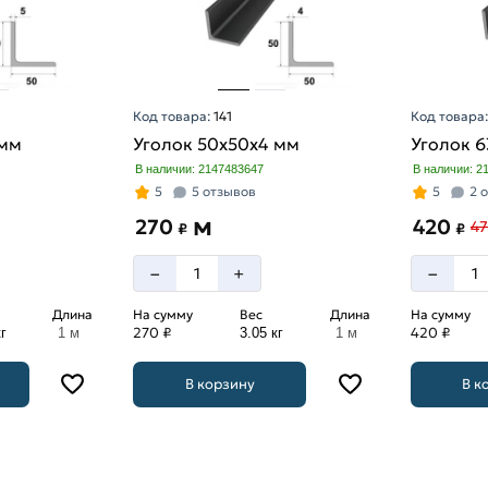
Код товара:
141
Код товара
 мм
Уголок 50х50х4 мм
Уголок 6
В наличии: 2147483647
В наличии: 2
5
5 отзывов
5
2 
м
270
420
4
₽
₽
–
–
+
Длина
На сумму
Вес
Длина
На сумму
270 ₽
420 ₽
г
1 м
3.05 кг
1 м
В корзину
В к