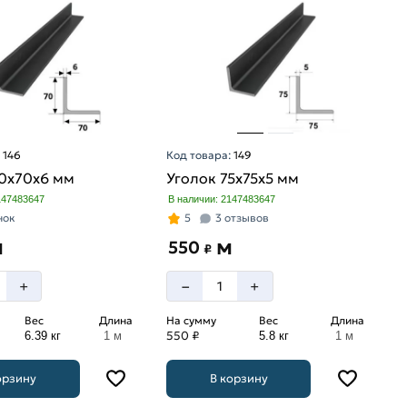
:
146
Код товара:
149
70х70х6 мм
Уголок 75х75х5 мм
147483647
В наличии: 2147483647
нок
5
3 отзывов
м
м
550
₽
–
+
+
Вес
Длина
На сумму
Вес
Длина
550 ₽
6.39 кг
1 м
5.8 кг
1 м
орзину
В корзину