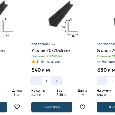
Код товара:
144
Код товара
 мм
Уголок 70х70х5 мм
Уголок 
В наличии: 2147483647
В наличии: 2
5
1 отзывов
Нет оце
м
540
680
₽
₽
–
–
+
Длина
На сумму
Вес
Длина
На сумму
540 ₽
680 ₽
г
1 м
5.49 кг
1 м
В корзину
В к