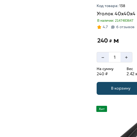
Код товара:
138
Уголок 40х40х4
В наличии: 2147483647
4.7
6 отзывов
м
240
₽
–
+
На сумму
Вес
240 ₽
2.42 к
В корзину
Хит