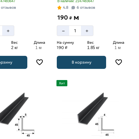
147483647
В наличии: 2147483647
 отзывов
4.8
6 отзывов
м
м
190
₽
–
+
+
Вес
Длина
На сумму
Вес
Длина
190 ₽
2 кг
1 м
1.85 кг
1 м
орзину
В корзину
Хит