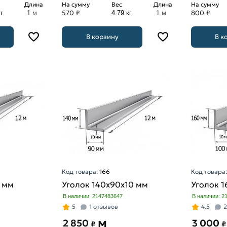
Длина
На сумму
Вес
Длина
На сумму
570 ₽
800 ₽
г
1 м
4.79 кг
1 м
В корзину
В к
Код товара:
166
Код товара
8 мм
Уголок 140х90х10 мм
Уголок 
В наличии: 2147483647
В наличии: 2
5
1 отзывов
4.5
2
м
2 850
3 000
₽
₽