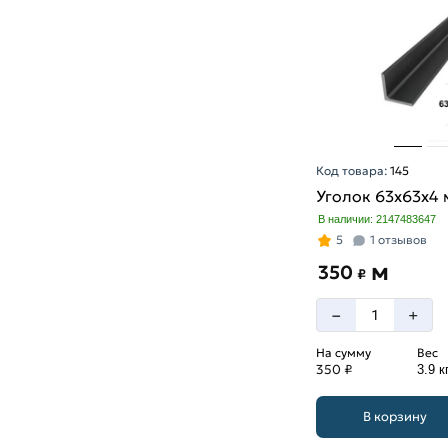
Код товара:
145
Уголок 63х63х4
В наличии: 2147483647
5
1 отзывов
м
350
₽
–
+
На сумму
Вес
350 ₽
3.9 к
В корзину