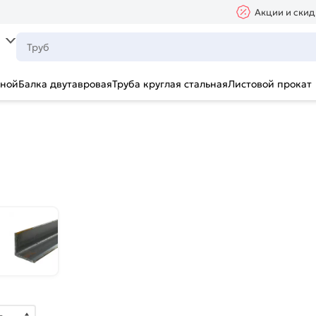
Акции и скид
ьной
Балка двутавровая
Труба круглая стальная
Листовой прокат