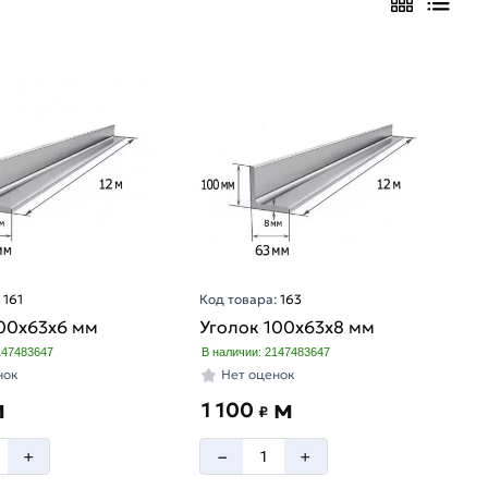
:
161
Код товара:
163
100х63х6 мм
Уголок 100х63х8 мм
147483647
В наличии: 2147483647
нок
Нет оценок
м
м
1 100
₽
–
+
+