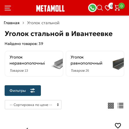
×
0
0
Фильтры
Главная
Уголок стальной
Со
Уголок стальной в Ивантеевке
скидкой
Найдено товаров:
39
Уголок
Уголок
Цена
неравнополочный
равнополочный
руб.
Товаров
Товаров
13
26
—
Фильтры
Форма
Неравнополочный
Равнополочный