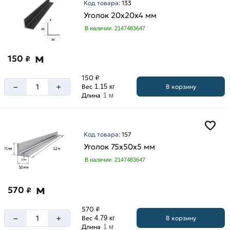
Код товара:
133
Уголок 20х20х4 мм
В наличии: 2147483647
Длина
уголка
м
150
₽
12
150 ₽
м
–
+
В корзину
Вес
1.15 кг
6
Длина
1 м
м
Код товара:
157
Уголок 75х50х5 мм
Ширина
В наличии: 2147483647
100
мм
м
570
₽
125
мм
570 ₽
–
+
В корзину
Вес
4.79 кг
20
Длина
1 м