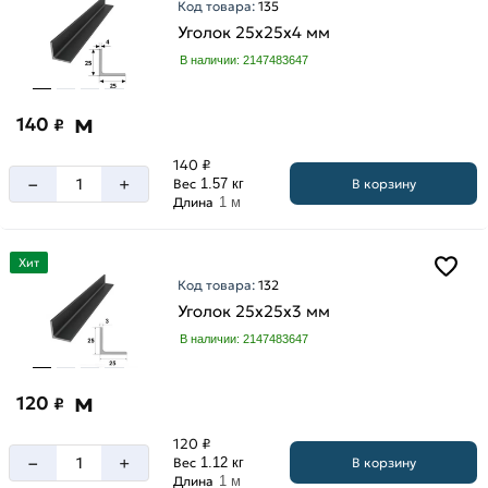
Код товара:
135
мм
Уголок 25х25х4 мм
В наличии: 2147483647
м
140
₽
140 ₽
–
+
В корзину
Вес
1.57 кг
Длина
1 м
Хит
Код товара:
132
Уголок 25х25х3 мм
В наличии: 2147483647
м
120
₽
120 ₽
–
+
В корзину
Вес
1.12 кг
Длина
1 м