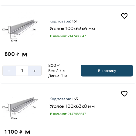
мм
25
мм
Код товара:
161
32
Уголок 100х63х6 мм
мм
В наличии: 2147483647
40
мм
м
800
₽
45
мм
800 ₽
–
+
50
В корзину
Вес
7.7 кг
Длина
1 м
мм
63
мм
Код товара:
163
70
Уголок 100х63х8 мм
мм
Высота
В наличии: 2147483647
75
100
мм
мм
м
1 100
80
₽
125