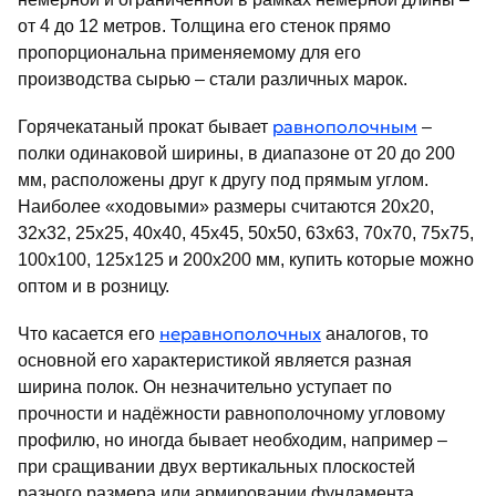
от 4 до 12 метров. Толщина его стенок прямо
пропорциональна применяемому для его
производства сырью – стали различных марок.
равнополочным
Горячекатаный прокат бывает
–
полки одинаковой ширины, в диапазоне от 20 до 200
мм, расположены друг к другу под прямым углом.
Наиболее «ходовыми» размеры считаются 20х20,
32х32, 25х25, 40х40, 45х45, 50х50, 63х63, 70х70, 75х75,
100х100, 125х125 и 200х200 мм, купить которые можно
оптом и в розницу.
неравнополочных
Что касается его
аналогов, то
основной его характеристикой является разная
ширина полок. Он незначительно уступает по
прочности и надёжности равнополочному угловому
профилю, но иногда бывает необходим, например –
при сращивании двух вертикальных плоскостей
разного размера или армировании фундамента.