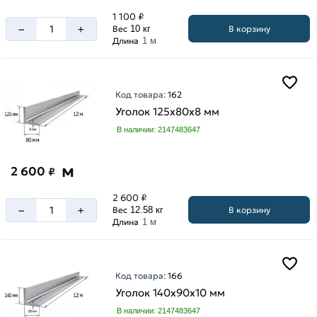
мм
мм
1 100 ₽
90
–
+
В корзину
Вес
10 кг
140
мм
Длина
1 м
мм
160
мм
Код товара:
162
20
Уголок 125х80х8 мм
мм
В наличии: 2147483647
200
мм
м
2 600
₽
25
мм
2 600 ₽
–
+
В корзину
32
Вес
12.58 кг
Длина
1 м
мм
40
мм
Код товара:
166
45
Уголок 140х90х10 мм
мм
Толщина
В наличии: 2147483647