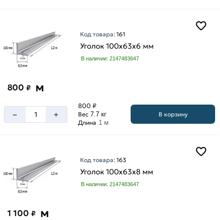
мм
25
мм
Код товара:
161
32
Уголок 100х63х6 мм
мм
В наличии: 2147483647
40
мм
м
800
₽
45
мм
800 ₽
–
+
50
В корзину
Вес
7.7 кг
Длина
1 м
мм
63
мм
Код товара:
163
70
Уголок 100х63х8 мм
мм
Высота
В наличии: 2147483647
75
100
мм
мм
м
1 100
80
₽
125