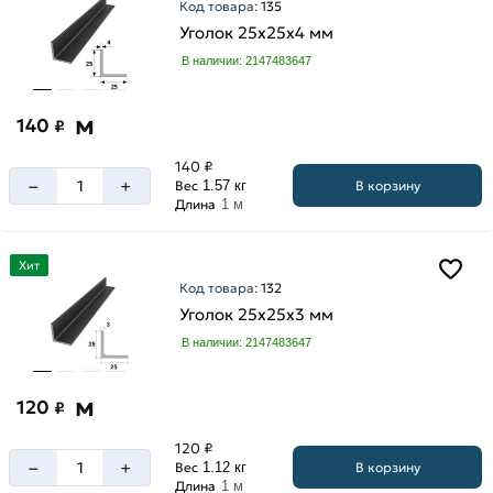
Код товара:
135
мм
Уголок 25х25х4 мм
В наличии: 2147483647
м
140
₽
140 ₽
–
+
В корзину
Вес
1.57 кг
Длина
1 м
Хит
Код товара:
132
Уголок 25х25х3 мм
В наличии: 2147483647
м
120
₽
120 ₽
–
+
В корзину
Вес
1.12 кг
Длина
1 м