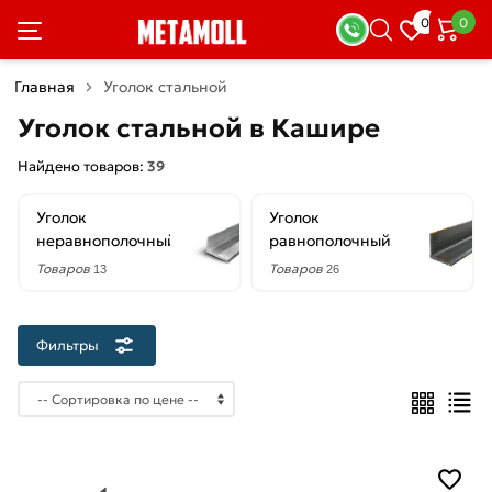
×
0
0
Фильтры
Главная
Уголок стальной
Со
Уголок стальной в Кашире
скидкой
Найдено товаров:
39
Уголок
Уголок
Цена
неравнополочный
равнополочный
руб.
Товаров
Товаров
13
26
—
Фильтры
Форма
Неравнополочный
Равнополочный