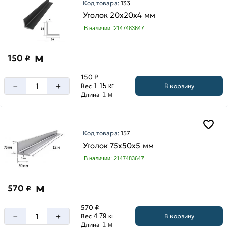
Код товара:
133
Уголок 20х20х4 мм
В наличии: 2147483647
Длина
уголка
м
150
₽
12
150 ₽
м
–
+
В корзину
Вес
1.15 кг
6
Длина
1 м
м
Код товара:
157
Уголок 75х50х5 мм
Ширина
В наличии: 2147483647
100
мм
м
570
₽
125
мм
570 ₽
–
+
В корзину
Вес
4.79 кг
20
Длина
1 м