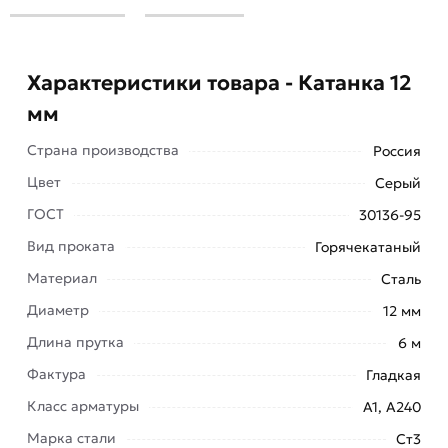
Характеристики товара - Катанка 12
мм
Страна производства
Россия
Цвет
Серый
ГОСТ
30136-95
Вид проката
Горячекатаный
Материал
Сталь
Арматура катанка 12 мм используется в сфере
строительства и производства различных
Диаметр
12 мм
изделий. Одним из востребованных
Длина прутка
6 м
направлений применения является
Фактура
Гладкая
армирование монолитных бетонных
Класс арматуры
А1, А240
конструкций.
Марка стали
Ст3