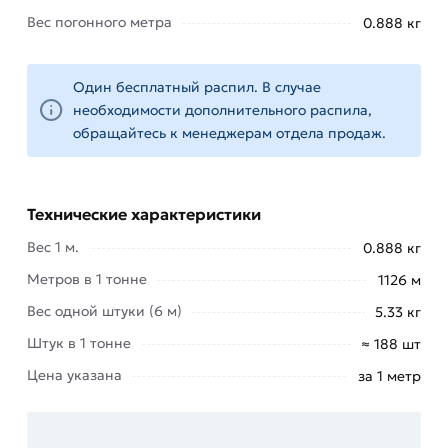
В частности, материал используется при
Вес погонного метра
0.888 кг
организации арматурных каркасов. Выполняется
армирование монолитных колонн, ригелей,
поясов, а также ленточных фундаментов.
Один бесплатный распил. В случае
необходимости дополнительного распила,
Служит основой для создания армированных
обращайтесь к менеджерам отдела продаж.
кабельных линий, обеспечивая их
дополнительную прочность.
Является основным материалом для
Технические характеристики
производства стальных канатов и тросов,
Вес 1 м.
0.888 кг
которые используются в строительстве,
Метров в 1 тонне
1126 м
транспорте и подъемных механизмах.
Вес одной штуки (6 м)
5.33 кг
Для приобретения данной позиции, кликните
Штук в 1 тонне
≈ 188 шт
мышкой
«Добавить в корзину»
или нажмите на
кнопку
«Быстрый заказ»
. Также можете купить
Цена указана
за 1 метр
позвонив по контактам указанным на сайте.
Условия доставки и цены на товар Катанка 12 мм