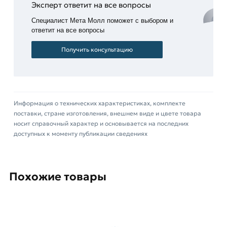
Эксперт ответит на все вопросы
из категории
Катанка стальная
действительны в
Москве и области. Наши профессиональные
Специалист Мета Молл поможет с выбором и
ответит на все вопросы
менеджеры обработают заказ и свяжутся с Вами
для согласования условий доставки или
Получить консультацию
самовывоза.
Данний товар от производителя Северсталь
сертифицирован, соответствует всем
стандартам качества. Возврат купленного
Информация о технических характеристиках, комплекте
поставки, стране изготовления, внешнем виде и цвете товара
товарa в течение 14 дней (наличие чека
носит справочный характер и основывается на последних
обязательно).
доступных к моменту публикации сведениях
Похожие товары