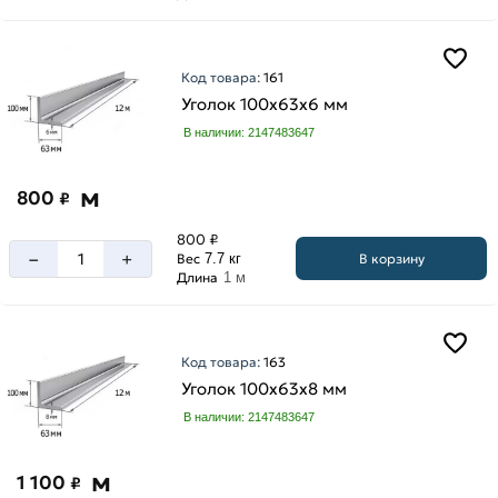
мм
25
мм
Код товара:
161
32
Уголок 100х63х6 мм
мм
В наличии: 2147483647
40
мм
м
800
₽
45
мм
800 ₽
–
+
50
В корзину
Вес
7.7 кг
Длина
1 м
мм
63
мм
Код товара:
163
70
Уголок 100х63х8 мм
мм
Высота
В наличии: 2147483647
75
100
мм
мм
м
1 100
80
₽
125