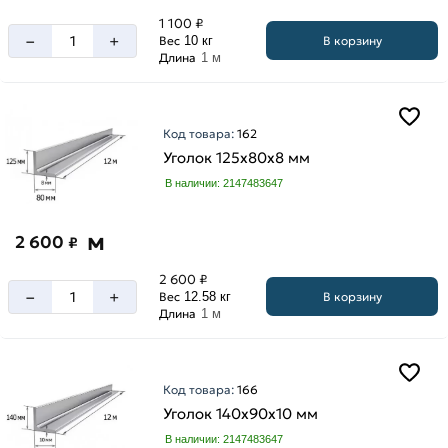
мм
мм
1 100 ₽
90
–
+
В корзину
Вес
10 кг
140
мм
Длина
1 м
мм
160
мм
Код товара:
162
20
Уголок 125х80х8 мм
мм
В наличии: 2147483647
200
мм
м
2 600
₽
25
мм
2 600 ₽
–
+
В корзину
32
Вес
12.58 кг
Длина
1 м
мм
40
мм
Код товара:
166
45
Уголок 140х90х10 мм
мм
Толщина
В наличии: 2147483647