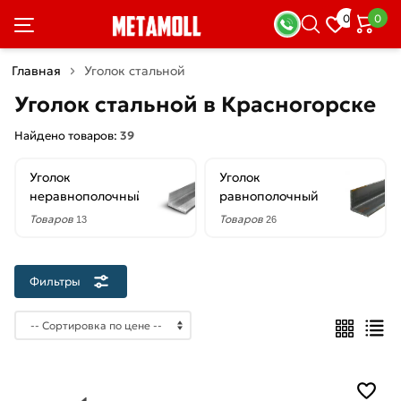
×
0
0
Фильтры
Главная
Уголок стальной
Со
Уголок стальной в Красногорске
скидкой
Найдено товаров:
39
Уголок
Уголок
Цена
неравнополочный
равнополочный
руб.
Товаров
Товаров
13
26
—
Фильтры
Форма
Неравнополочный
Равнополочный