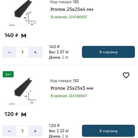
Код товара:
135
мм
Уголок 25х25х4 мм
В наличии: 2147483647
м
140
₽
140 ₽
–
+
В корзину
Вес
1.57 кг
Длина
1 м
Хит
Код товара:
132
Уголок 25х25х3 мм
В наличии: 2147483647
м
120
₽
120 ₽
–
+
В корзину
Вес
1.12 кг
Длина
1 м