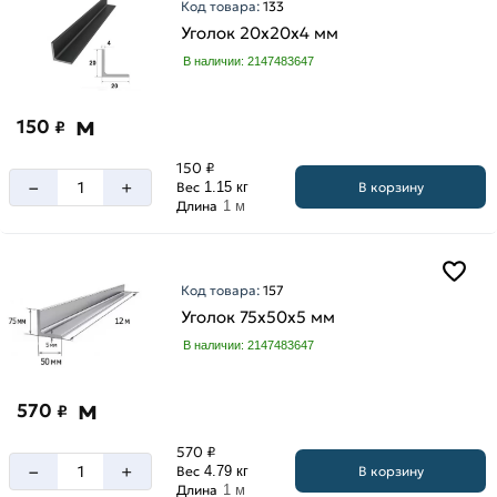
Код товара:
133
Уголок 20х20х4 мм
В наличии: 2147483647
Длина
уголка
м
150
₽
12
150 ₽
м
–
+
В корзину
Вес
1.15 кг
6
Длина
1 м
м
Код товара:
157
Уголок 75х50х5 мм
Ширина
В наличии: 2147483647
100
мм
м
570
₽
125
мм
570 ₽
–
+
В корзину
Вес
4.79 кг
20
Длина
1 м