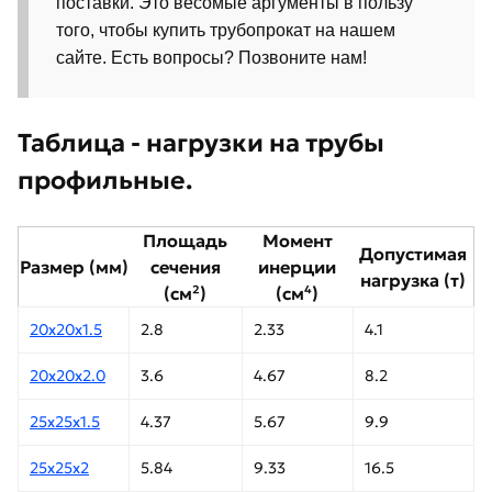
поставки. Это весомые аргументы в пользу
того, чтобы купить трубопрокат на нашем
сайте. Есть вопросы? Позвоните нам!
Таблица - нагрузки на трубы
профильные.
Площадь
Момент
Допустимая
Размер (мм)
сечения
инерции
нагрузка (т)
(см²)
(см⁴)
20х20х1.5
2.8
2.33
4.1
20х20х2.0
3.6
4.67
8.2
25х25х1.5
4.37
5.67
9.9
25х25х2
5.84
9.33
16.5