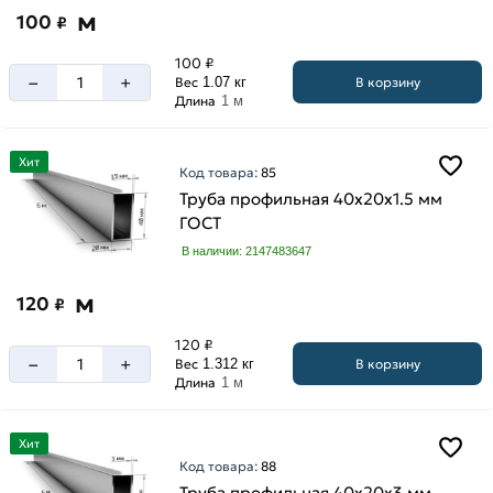
м
100
₽
100 ₽
–
+
В корзину
Вес
1.07 кг
Длина
1 м
Хит
Код товара:
85
Труба профильная 40х20х1.5 мм
ГОСТ
В наличии: 2147483647
м
120
₽
120 ₽
–
+
В корзину
Вес
1.312 кг
Длина
1 м
Хит
Код товара:
88
Труба профильная 40х20х3 мм