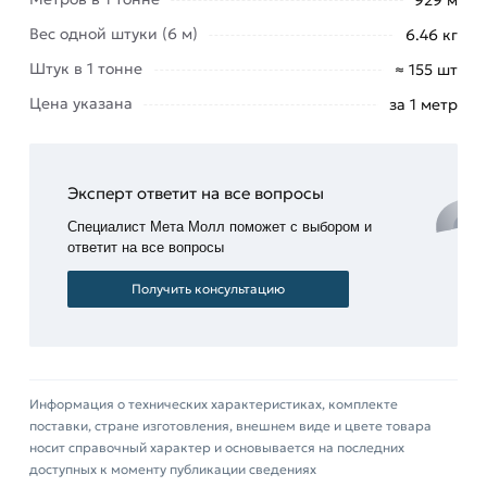
рам
Вес одной штуки (6 м)
6.46 кг
металлических
опалубок
Штук в 1 тонне
≈ 155 шт
несущего
Цена указана
за 1 метр
фундамента
и др.;
в
машиностроении
Эксперт ответит на все вопросы
для
Специалист Мета Молл поможет с выбором и
производства
ответит на все вопросы
каркасов
Получить консультацию
металлоконструкций,
рам
автомобилей
и др.
вида
Информация о технических характеристиках, комплекте
транспорта;
поставки, стране изготовления, внешнем виде и цвете товара
носит справочный характер и основывается на последних
в
доступных к моменту публикации сведениях
сельском