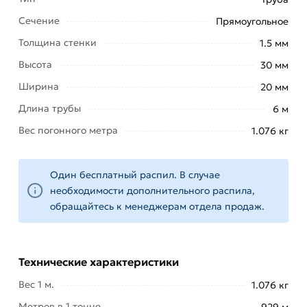
Используется:
Сечение
Прямоугольное
в быту, в
Толщина стенки
1.5 мм
качестве
Высота
30 мм
каркасов
Ширина
20 мм
для
ворот,
Длина трубы
6 м
заборов,
Вес погонного метра
1.076 кг
калиток,
металлических
дверей,
Один бесплатный распил. В случае
навесов
необходимости дополнительного распила,
и
обращайтесь к менеджерам отдела продаж.
беседок;
на
стройке,
Технические характеристики
в
качестве
Вес 1 м.
1.076 кг
перекрытий,
Метров в 1 тонне
929 м