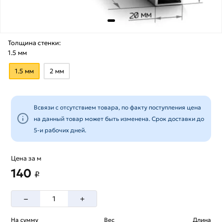
Толщина стенки:
1.5 мм
1.5 мм
2 мм
Всвязи с отсутствием товара, по факту поступления цена
на данный товар может быть изменена. Срок доставки до
5-и рабочих дней.
Цена за м
140
₽
–
+
На сумму
Вес
Длина