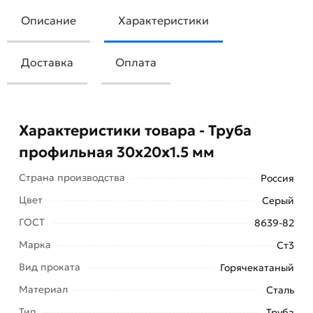
Описание
Характеристики
Доставка
Оплата
Характеристики товара - Труба
профильная 30х20х1.5 мм
Страна производства
Россия
Цвет
Серый
ГОСТ
8639-82
Марка
Ст3
Прямоугольная труба профильная 30х20х1.5 мм
Вид проката
Горячекатаный
обладает отличными характеристиками.
Хорошо сочетается с бетоном, деревом и
Материал
Сталь
металлом.
Тип
Труба