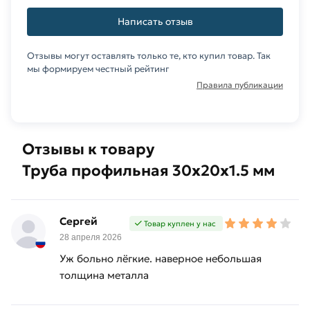
столов и
Написать отзыв
учебных
кафедр,
складские
Отзывы могут оставлять только те, кто купил товар. Так
мы формируем честный рейтинг
стеллажи
и др.);
Правила публикации
в
коммунальном
хозяйстве,
Отзывы к товару
в том
Труба профильная 30х20х1.5 мм
числе
для
сооружения
остановок
Сергей
Товар куплен у нас
городского
28 апреля 2026
транспорта.
Уж больно лёгкие. наверное небольшая
толщина металла
Для приобретения данной позиции, кликните
мышкой
«Добавить в корзину»
или нажмите на