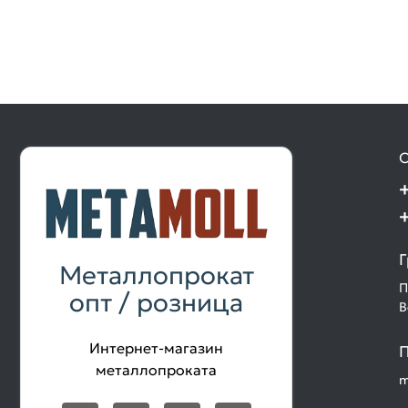
О
Г
Металлопрокат
П
опт / розница
В
Интернет-магазин
П
металлопроката
m