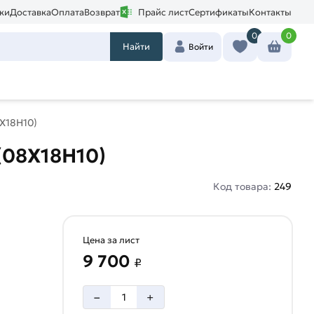
ки
Доставка
Оплата
Возврат
Прайс лист
Сертификаты
Контакты
0
0
Найти
Войти
Х18Н10)
(08Х18Н10)
Код товара:
249
Цена за лист
9 700
₽
–
+