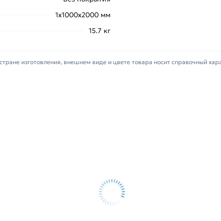
те купить позвонив по контактам указанным на сайте.
1х1000х2000 мм
щий х/к 1х1000х2000 2B (матовый) AISI 304 (08Х18Н10)
15.7 кг
жеры обработают заказ и свяжутся с Вами для согласо
фицирован, соответствует всем стандартам качества. Во
стране изготовления, внешнем виде и цвете товара носит справочный хар