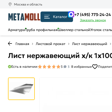
Москва и область
+7 (495) 773-24-24
Каталог
Заказать звонок
Арматура
Труба профильная
Швеллер стальной
Уголок стал
Главная
Листовой прокат
Лист нержавеющий
Лист нержавеющий х/к 1х100
Есть в наличии
5
В избранные
Поделит
3