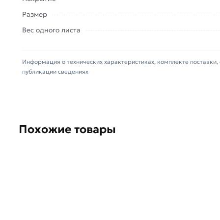
нажмите на кнопку
«Быстрый заказ»
. Также може
Размер
Условия доставки и цены на товар Лист нержавею
Вес одного листа
Москве и области. Наши профессиональные менед
Данний товар от производителя Северсталь серти
Информация о технических характеристиках, комплекте поставки, 
(наличие чека обязательно).
публикации сведениях
Похожие товары