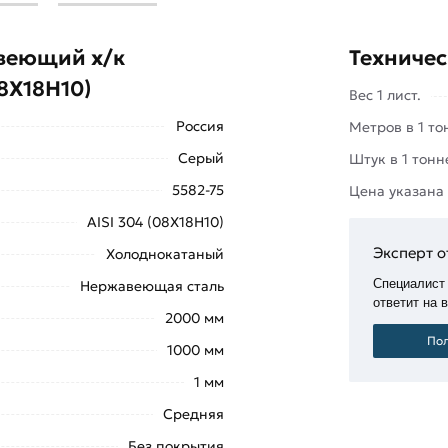
благодаря свойствам стали марки
щества: высокая прочность и
авеющий х/к
Техничес
08Х18Н10)
Вес 1 лист.
Россия
Метров в 1 то
Серый
Штук в 1 тонн
5582-75
Цена указана
AISI 304 (08Х18Н10)
х свойств лист нержавеющий х/к
ироко применяется в различных
Эксперт о
Холоднокатаный
обиле- и машиностроительной,
Специалист
Нержавеющая сталь
ответит на 
2000 мм
й доставкой. Мы обеспечиваем
Пол
1000 мм
ия на складе нашей компании и под
1 мм
фону.
Средняя
ышкой
«Добавить в корзину»
или
Без покрытия