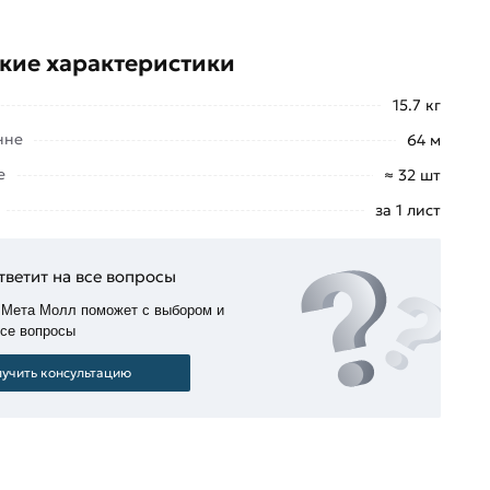
кие характеристики
15.7 кг
нне
64 м
е
≈ 32 шт
за 1 лист
тветит на все вопросы
 Мета Молл поможет с выбором и
все вопросы
учить консультацию