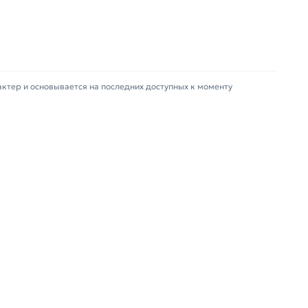
 из категории
Лист нержавеющий
действительны в
вания условий доставки или самовывоза.
зврат купленного товарa в течение 14 дней
актер и основывается на последних доступных к моменту