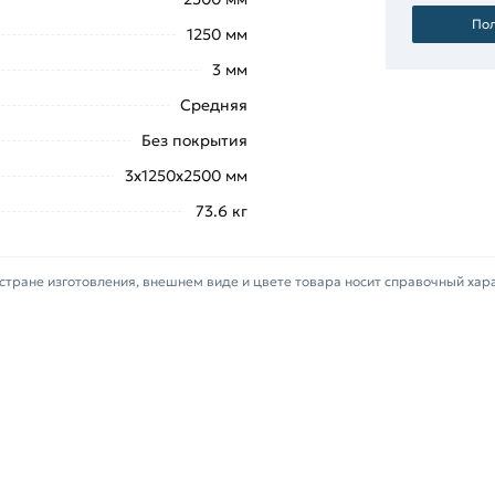
Пол
1250 мм
3 мм
ышкой
«Добавить в корзину»
или
те купить позвонив по контактам
Средняя
Без покрытия
ий х/к 3х1250х2500 2B (матовый) AISI 304 (08Х18Н10) 
3х1250х2500 мм
жеры обработают заказ и свяжутся с Вами для согласо
73.6 кг
фицирован, соответствует всем стандартам качества. Во
стране изготовления, внешнем виде и цвете товара носит справочный хар