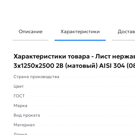
Описание
Характеристики
Достав
Лист нержавеющий х/к 3х1250х2500 2B (матовый) A
коррозии, влаге, кислотам и щелочам, хорошо под
Характеристики товара - Лист нерж
гигиеничен и не требует покрытия.
3х1250х2500 2B (матовый) AISI 304 (0
Применение:
Страна производства
Пищевая и химическая
Цвет
промышленность;
ГОСТ
Медицина, фармацевтика;
Производство бытовой и кухонной
Марка
техники;
Вид проката
Внутренняя отделка, декоративные
Материал
элементы;
Длина