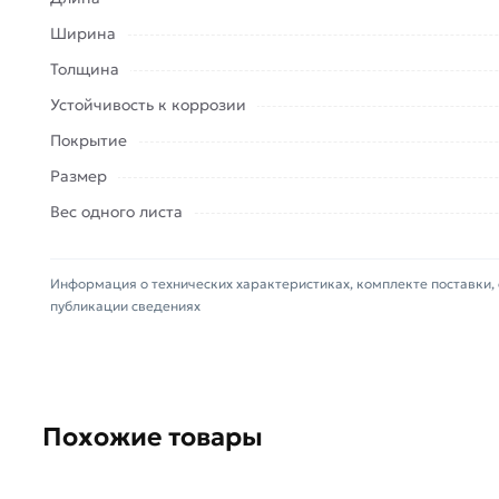
Вентилируемые фасады,
вентиляционные системы.
Ширина
Толщина
Для приобретения данной позиции, кликните м
нажмите на кнопку
«Быстрый заказ»
. Также може
Устойчивость к коррозии
указанным на сайте.
Покрытие
Условия доставки и цены на товар Лист нержавеющ
Размер
Москве и области. Наши профессиональные менед
Вес одного листа
Данний товар от производителя Северсталь серти
(наличие чека обязательно).
Информация о технических характеристиках, комплекте поставки, 
публикации сведениях
Похожие товары