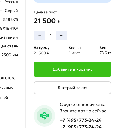
Россия
Серый
Цена за лист
21 500
5582-75
₽
08Х18Н10)
–
+
окатаный
ая сталь
На сумму
Кол-во
Вес
21 500 ₽
1 лист
73.6 кг
2500 мм
Добавить в корзину
08.08.26
Быстрый заказ
аличным
 дней
Скидки от количества
Звоните прямо сейчас!
+7 (495) 773-24-24
+7 (985) 773-24-24