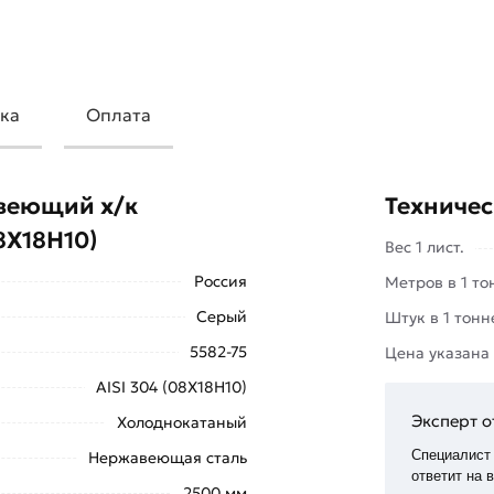
ка
Оплата
ISI 304 (08Х18Н10) устойчив к
даётся сварке, гибке, штамповке,
авеющий х/к
Техничес
8Х18Н10)
Вес 1 лист.
Россия
Метров в 1 то
Серый
Штук в 1 тонн
5582-75
Цена указана
AISI 304 (08Х18Н10)
Эксперт о
Холоднокатаный
Специалист
Нержавеющая сталь
ответит на 
2500 мм