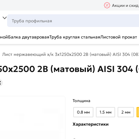
Акции и скид
ьной
Балка двутавровая
Труба круглая стальная
Листовой прокат
Лист нержавеющий х/к 3х1250х2500 2B (матовый) AISI 304 (08
0х2500 2B (матовый) AISI 304 
Толщина
0.8 мм
1.5 мм
2 мм
Характеристики