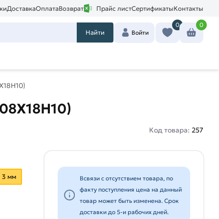
ки
Доставка
Оплата
Возврат
Прайс лист
Сертификаты
Контакты
0
0
Найти
Войти
Х18Н10)
(08Х18Н10)
Код товара:
257
3 мм
Всвязи с отсутствием товара, по
факту поступления цена на данный
товар может быть изменена. Срок
доставки до 5-и рабочих дней.