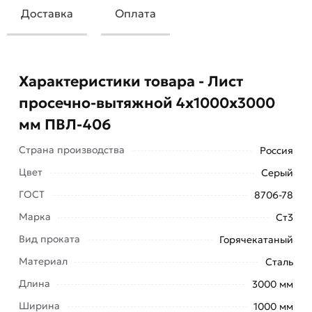
Доставка
Оплата
Характеристики товара - Лист
просечно-вытяжной 4х1000х3000
мм ПВЛ-406
Страна производства
Россия
Цвет
Серый
ГОСТ
8706-78
Марка
Ст3
Металлический просечно-вытяжной лист
Вид проката
Горячекатаный
изготавливается по ГОСТу 8706 78 и тех
условиям предприятий. Материал маркируется
Материал
Сталь
цифрами 4х1000х3000 (толщина заготовки,
Длина
3000 мм
ширина, длина) и измеряется в миллиметрах.
Ширина
1000 мм