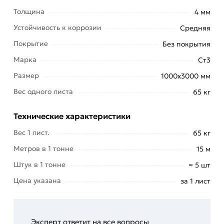
При производстве металлоизделий
Толщина
4 мм
используется листовая сталь. Популярные марки
Устойчивость к коррозии
Средняя
сплавов, из которых выпускаются заготовки для
Покрытие
Без покрытия
нарезки листов ПВЛ: СТ3, СТ3СП, СТ3СП5, 09Г2С,
3ПС5.
Марка
Ст3
Размер
1000х3000 мм
Область применения материала: настилы
просечно-вытяжные; пролеты для лестниц;
Вес одного листа
65 кг
решетки на смотровые окна; ограждения для
вольеров. Преимуществами ПВЛ 4 мм считаются
Технические характеристики
малый вес и низкая стоимость продажи в
Вес 1 лист.
65 кг
сравнении с более толстыми листами.
Метров в 1 тонне
15 м
Вы можете получить консультацию по условиям
Штук в 1 тонне
≈ 5 шт
продажи, доставки и нарезки, сортаменту
Цена указана
за 1 лист
черного и нержавеющего металлопроката
любых марок стали и размеров по номеру
телефона: +7 (495) 773-24-24.
Эксперт ответит на все вопросы