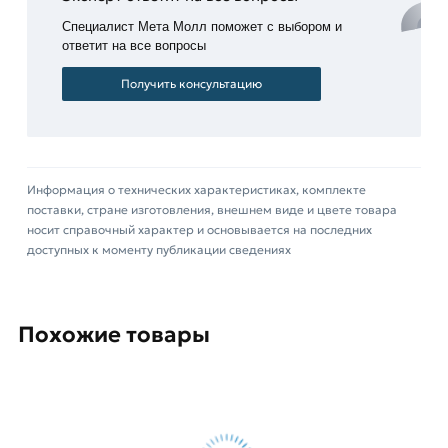
Для приобретения данной позиции, кликните
Специалист Мета Молл поможет с выбором и
мышкой
«Добавить в корзину»
или нажмите на
ответит на все вопросы
кнопку
«Быстрый заказ»
. Также можете купить
Получить консультацию
позвонив по контактам указанным на сайте.
Условия доставки и цены на товар Лист
просечно-вытяжной 4х1000х3000 мм ПВЛ-406
из категории
Лист просечно-вытяжной
Информация о технических характеристиках, комплекте
действительны в Москве и области. Наши
поставки, стране изготовления, внешнем виде и цвете товара
профессиональные менеджеры обработают
носит справочный характер и основывается на последних
доступных к моменту публикации сведениях
заказ и свяжутся с Вами для согласования
условий доставки или самовывоза.
Данний товар от производителя Северсталь
Похожие товары
сертифицирован, соответствует всем
стандартам качества. Возврат купленного
товарa в течение 14 дней (наличие чека
обязательно).