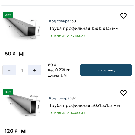
мм
Высота
ТУ
10
Хит
1.5
мм
Код товара:
30
мм
Труба профильная 15х15х1.5 мм
100
ТУ
мм
В наличии: 2147483647
2
мм
120
мм
м
ТУ
60
₽
3
140
60 ₽
мм
мм
–
+
В корзину
Вес
0.269 кг
15
Длина
1 м
мм
150
Хит
мм
Код товара:
82
160
Труба профильная 30х15х1.5 мм
мм
В наличии: 2147483647
180
мм
м
120
₽
20