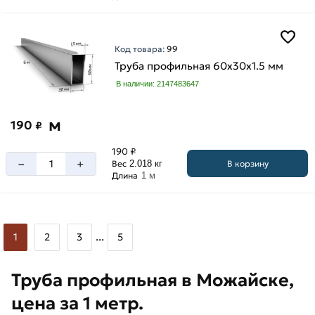
Код товара:
99
Труба профильная 60х30х1.5 мм
В наличии: 2147483647
м
190
₽
190 ₽
–
+
В корзину
Вес
2.018 кг
Длина
1 м
...
1
2
3
5
Труба профильная в Можайске,
цена за 1 метр.