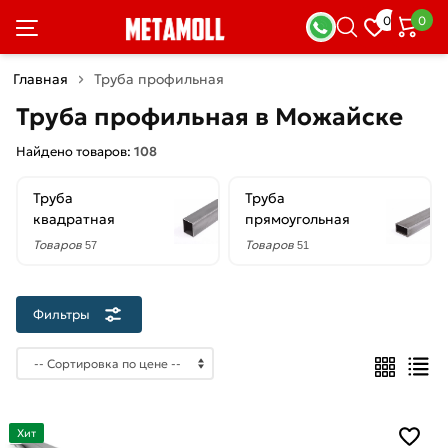
×
0
0
Фильтры
Главная
Труба профильная
Со
Труба профильная в Можайске
скидкой
Найдено товаров:
108
Труба
Труба
Цена
квадратная
прямоугольная
руб.
Товаров
Товаров
57
51
—
Фильтры
Толщина
стенки
1
Хит