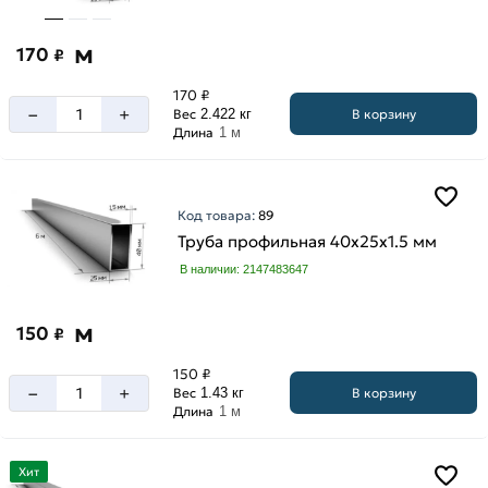
м
170
₽
170 ₽
–
+
В корзину
Вес
2.422 кг
Длина
1 м
Код товара:
89
Труба профильная 40х25х1.5 мм
В наличии: 2147483647
м
150
₽
150 ₽
–
+
В корзину
Вес
1.43 кг
Длина
1 м
Хит