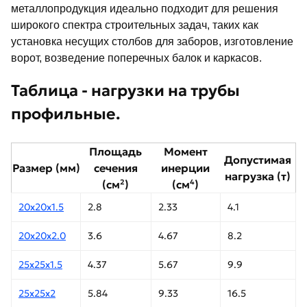
металлопродукция идеально подходит для решения
широкого спектра строительных задач, таких как
установка несущих столбов для заборов, изготовление
ворот, возведение поперечных балок и каркасов.
Таблица - нагрузки на трубы
профильные.
Площадь
Момент
Допустимая
Размер (мм)
сечения
инерции
нагрузка (т)
(см²)
(см⁴)
20х20х1.5
2.8
2.33
4.1
20х20х2.0
3.6
4.67
8.2
25х25х1.5
4.37
5.67
9.9
25х25х2
5.84
9.33
16.5