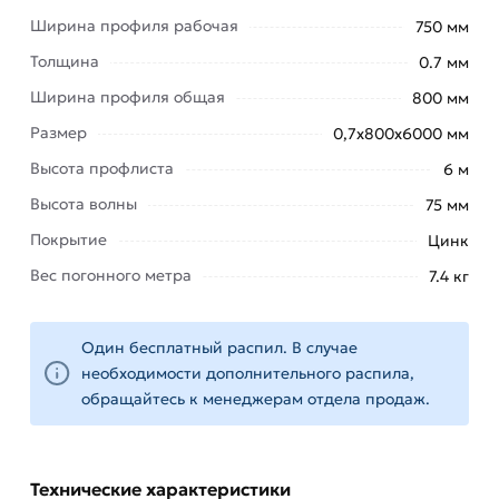
через каждые 4 метра.
Ширина профиля рабочая
750 мм
Вес профлиста Н75 относительно невелик, что
Толщина
0.7 мм
способствует снижению затрат на монтаж
Ширина профиля общая
800 мм
кровель зданий, крупных торговых центров,
Размер
0,7х800х6000 мм
рынков и стадионов.
Высота профлиста
6 м
Профлист 75 может быть использован не только
Высота волны
75 мм
в качестве кровельного покрытия, но и играть
роль основания под укладку рулонной
Покрытие
Цинк
гидроизоляции и утеплителя на плоских крышах
Вес погонного метра
7.4 кг
зданий промышленного назначения.
Для приобретения данной позиции, кликните
Один бесплатный распил. В случае
мышкой
«Добавить в корзину»
или нажмите на
необходимости дополнительного распила,
кнопку
«Быстрый заказ»
. Также можете купить
обращайтесь к менеджерам отдела продаж.
позвонив по контактам указанным на сайте.
Условия доставки и цены на товар Профнастил
Технические характеристики
Н-75 оцинкованный 0,7х800х6000 мм из