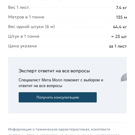
категории
Оцинкованный профнастил
Вес 1 лист.
7.4 кг
действительны в Москве и области. Наши
Метров в 1 тонне
135 м
профессиональные менеджеры обработают
Вес одной штуки (6 м)
44.4 кг
заказ и свяжутся с Вами для согласования
Штук в 1 тонне
условий доставки или самовывоза.
≈ 23 шт
Цена указана
за 1 лист
Данний товар от производителя Профлист
сертифицирован, соответствует всем
стандартам качества. Возврат купленного
Эксперт ответит на все вопросы
товарa в течение 14 дней (наличие чека
обязательно).
Специалист Мета Молл поможет с выбором и
ответит на все вопросы
Получить консультацию
Информация о технических характеристиках, комплекте