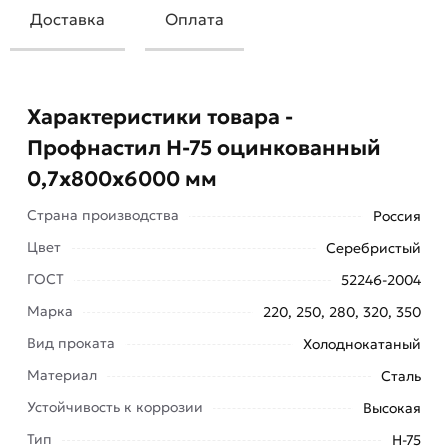
Доставка
Оплата
Характеристики товара -
Профнастил Н-75 оцинкованный
0,7х800х6000 мм
Страна производства
Россия
Цвет
Серебристый
ГОСТ
52246-2004
Профнастил Н-75 оцинкованный 0,7х800х6000
Марка
220, 250, 280, 320, 350
мм является материалом, позволяющим
Вид проката
Холоднокатаный
перекрывать крыши огромной площади при
Материал
Сталь
минимальных уклонах. Так, например, кровля
уклоном 6-8° может быть перекрыта при
Устойчивость к коррозии
Высокая
наличии опорных прогонов, установленных
Тип
Н-75