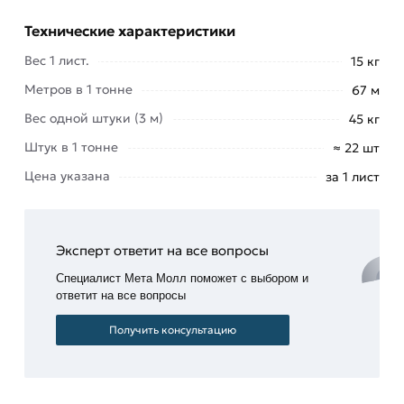
полимерное
Технические характеристики
покрытие
—
Вес 1 лист.
15 кг
защита
Метров в 1 тонне
67 м
от
вредного
Вес одной штуки (3 м)
45 кг
воздействия
Штук в 1 тонне
≈ 22 шт
окружающей
Цена указана
за 1 лист
среды.
Для приобретения данной позиции, кликните
мышкой
«Добавить в корзину»
или нажмите на
Эксперт ответит на все вопросы
кнопку
«Быстрый заказ»
. Также можете купить
Специалист Мета Молл поможет с выбором и
позвонив по контактам указанным на сайте.
ответит на все вопросы
Условия доставки и цены на товар Профнастил
Получить консультацию
С-21 оцинкованный 3000х1051х0,5 мм из
категории
Оцинкованный профнастил
действительны в Москве и области. Наши