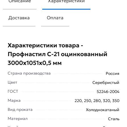
Описание
Характеристики
Доставка
Оплата
Характеристики товара -
Профнастил С-21 оцинкованный
3000х1051х0,5 мм
Страна производства
Россия
Цвет
Серебристый
ГОСТ
52246-2004
Профнастил С-21 оцинкованный 3000х1051х0,5
Марка
220, 250, 280, 320, 350
мм подойдёт для фасада. Это недорогой
Вид проката
Холоднокатаный
материал. Его могут использовать при
облицовке каркасных зданий, строительстве
Материал
Сталь
гаражей, киосков и других объектов. Он не