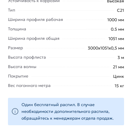
Устойчивость к коррозии
Высокая
требует особого ухода и прослужит долго.
Тип
С21
Такой профлист используют при строительстве
Ширина профиля рабочая
1000 мм
в любых климатических условиях, благодаря
Толщина
0.5 мм
его характеристикам:
Ширина профиля общая
1051 мм
высокопрочная
Размер
3000х1051х0,5 мм
оцинкованная
Высота профлиста
сталь —
3 м
гарантия
Высота волны
21 мм
долговечности;
Покрытие
Цинк
выверенная
Вес погонного метра
15 кг
при
производстве
высота
Один бесплатный распил. В случае
ребра —
необходимости дополнительного распила,
залог
обращайтесь к менеджерам отдела продаж.
прочности
материала;