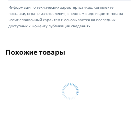
профессиональные менеджеры обработают
Информация о технических характеристиках, комплекте
заказ и свяжутся с Вами для согласования
поставки, стране изготовления, внешнем виде и цвете товара
условий доставки или самовывоза.
носит справочный характер и основывается на последних
доступных к моменту публикации сведениях
Данний товар от производителя Профлист
сертифицирован, соответствует всем
стандартам качества. Возврат купленного
Похожие товары
товарa в течение 14 дней (наличие чека
обязательно).