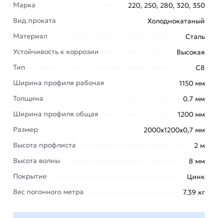
Профнастил С-8 оцинкованный 2000х1200х0,7
Марка
220, 250, 280, 320, 350
мм - это универсальный и
Вид проката
Холоднокатаный
многофункциональный строительный материал.
Материал
Сталь
Использование:
Устойчивость к коррозии
Высокая
для
Тип
С8
покрытия
Ширина профиля рабочая
1150 мм
кровли;
Толщина
0.7 мм
облицовка
стен
Ширина профиля общая
1200 мм
зданий;
Размер
2000х1200х0,7 мм
возведения
Высота профлиста
2 м
нежилых
Высота волны
8 мм
помещений
(киоски,
Покрытие
Цинк
беседки,
Вес погонного метра
7.39 кг
продовольственные
палатки,