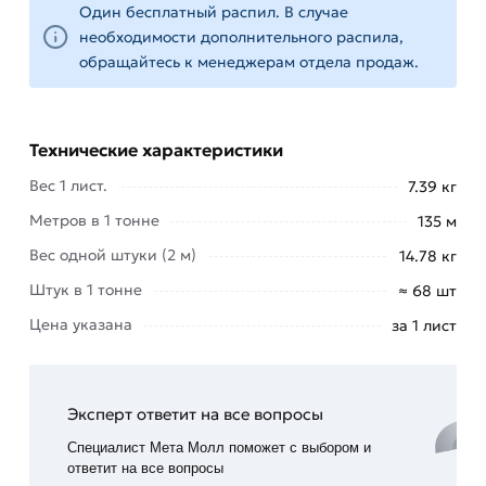
разнообразные
Один бесплатный распил. В случае
склады и
необходимости дополнительного распила,
т.д.);
обращайтесь к менеджерам отдела продаж.
для
ограждений,
заборов,
Технические характеристики
калиток,
ворот и
Вес 1 лист.
7.39 кг
т.д.;
Метров в 1 тонне
135 м
создания
Вес одной штуки (2 м)
14.78 кг
несъемной
опалубки.
Штук в 1 тонне
≈ 68 шт
Цена указана
за 1 лист
Материал имеет самую большую ширину из-за
небольшой высоты профиля, что позволяет
каждым листом профнастила закрывать
бо́льшую площадь.Используется для обшивки
Эксперт ответит на все вопросы
фасадов и установки невысоких ограждений.
Специалист Мета Молл поможет с выбором и
ответит на все вопросы
Для приобретения данной позиции, кликните