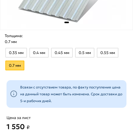
Толщина:
0.7 мм
0.35 мм
0.4 мм
0.45 мм
0.5 мм
0.55 мм
0.7 мм
Всвязи с отсутствием товара, по факту поступления цена
на данный товар может быть изменена. Срок доставки до
5-и рабочих дней.
Цена за лист
1 550
₽