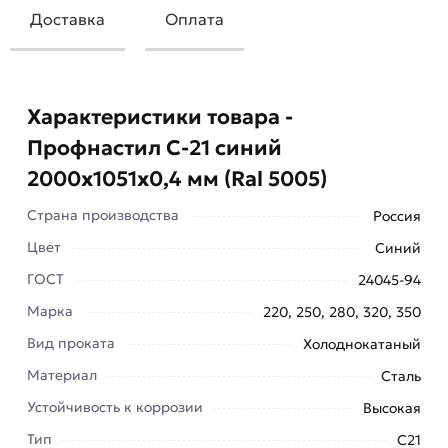
Доставка
Оплата
Характеристики товара -
Профнастил С-21 синий
2000х1051х0,4 мм (Ral 5005)
Страна производства
Россия
Цвет
Синий
ГОСТ
24045-94
Профнастил С-21 синий 2000х1051х0,4 мм (Ral
Марка
220, 250, 280, 320, 350
5005) изготавливается по современным
Вид проката
Холоднокатаный
технологиям с использованием многих
Материал
Сталь
высококачественных полимерных материалов.
Устойчивость к коррозии
Высокая
Материал обладает повышенной прочностью,
Тип
С21
надежностью, не подвергается коррозии. Яркие