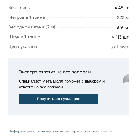
складов,
Вес 1 лист.
4.45 кг
гаражных
Метров в 1 тонне
225 м
и
торговых
Вес одной штуки (2 м)
8.9 кг
объектов.
Штук в 1 тонне
≈ 113 шт
возводят
Цена указана
за 1 лист
каркасы.
ограждающие
конструкции.
Эксперт ответит на все вопросы
стеновые
Специалист Мета Молл поможет с выбором и
конструкций.
ответит на все вопросы
ограждений
объектов
Получить консультацию
промышленного
назначения,
дач и
домов.
Информация о технических характеристиках, комплекте
применяют