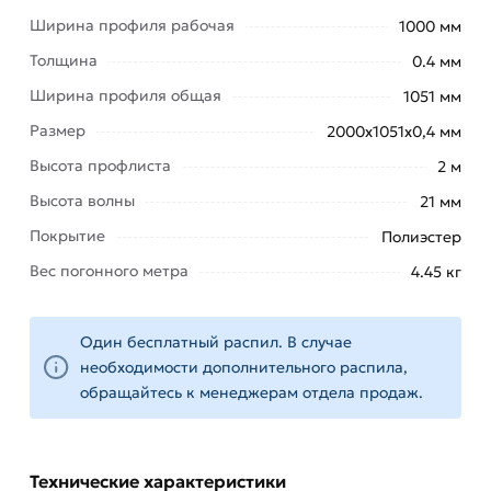
Ширина профиля рабочая
листы отлично подходят для покрытия крыши,
1000 мм
листы легко, быстро укладываются. Можно
Толщина
0.4 мм
произвести обшивку внешних стен гаража, блок-
Ширина профиля общая
1051 мм
хауса, павильона, других построек.
Размер
2000х1051х0,4 мм
Профнастил С21 признан одной из
Высота профлиста
2 м
популярнейших марок профлиста. Его широко
Высота волны
21 мм
используют в строительных работах. А именно:
Покрытие
Полиэстер
осуществляют
Вес погонного метра
4.45 кг
кровлю
объектов
любого
Один бесплатный распил. В случае
назначения.
необходимости дополнительного распила,
используют
обращайтесь к менеджерам отдела продаж.
для
быстрого
возведения
Технические характеристики
зданий,