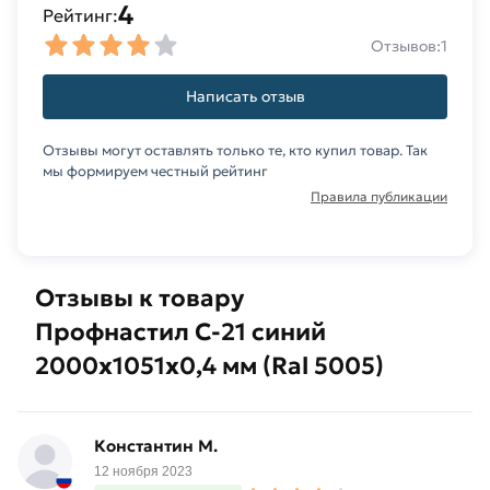
4
Рейтинг:
Условия доставки и цены на товар Профнастил
Отзывов:
1
С-21 синий 2000х1051х0,4 мм (Ral 5005) из
категории
Окрашенный профнастил
Написать отзыв
действительны в Москве и области. Наши
профессиональные менеджеры обработают
Отзывы могут оставлять только те, кто купил товар. Так
заказ и свяжутся с Вами для согласования
мы формируем честный рейтинг
условий доставки или самовывоза.
Правила публикации
Данний товар от производителя Профлист
сертифицирован, соответствует всем
Отзывы к товару
стандартам качества. Возврат купленного
товарa в течение 14 дней (наличие чека
Профнастил С-21 синий
обязательно).
2000х1051х0,4 мм (Ral 5005)
Константин М.
12 ноября 2023