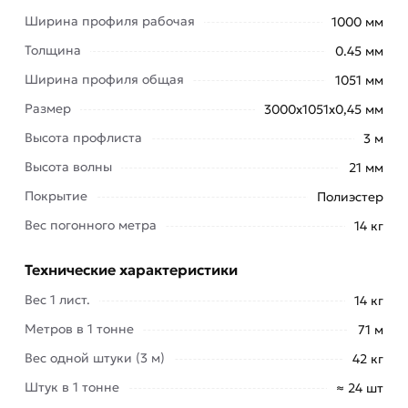
материал предназначен для строительных
Ширина профиля рабочая
1000 мм
работ: из профилированного настила
Толщина
0.45 мм
изготавливаются фасадные кассеты, утеплённые
Ширина профиля общая
1051 мм
сэндвич-панели.
Размер
3000х1051х0,45 мм
В качестве интерьерного материала профлист
Высота профлиста
3 м
широко используется для отделки торгово-
развлекательных центров, супермаркетов,
Высота волны
21 мм
ангаров, логистических центров, складских
Покрытие
Полиэстер
помещений.
Вес погонного метра
14 кг
Для приобретения данной позиции, кликните
мышкой
«Добавить в корзину»
или нажмите на
Технические характеристики
кнопку
«Быстрый заказ»
. Также можете купить
Вес 1 лист.
14 кг
позвонив по контактам указанным на сайте.
Метров в 1 тонне
71 м
Условия доставки и цены на товар Профнастил
Вес одной штуки (3 м)
42 кг
С-21 синий 3000х1051х0,45 мм (Ral 5005) из
Штук в 1 тонне
≈ 24 шт
категории
Окрашенный профнастил