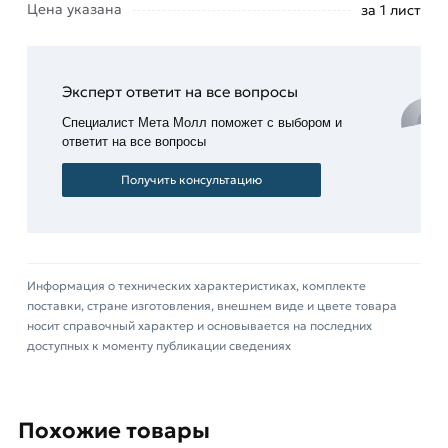
Цена указана
за 1 лист
действительны в Москве и области. Наши
профессиональные менеджеры обработают
заказ и свяжутся с Вами для согласования
условий доставки или самовывоза.
Эксперт ответит на все вопросы
Специалист Мета Молл поможет с выбором и
Данний товар от производителя Профлист
ответит на все вопросы
сертифицирован, соответствует всем
стандартам качества. Возврат купленного
Получить консультацию
товарa в течение 14 дней (наличие чека
обязательно).
Информация о технических характеристиках, комплекте
поставки, стране изготовления, внешнем виде и цвете товара
носит справочный характер и основывается на последних
доступных к моменту публикации сведениях
Похожие товары