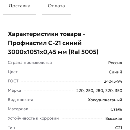
Доставка
Оплата
Характеристики товара -
Профнастил С-21 синий
3000х1051х0,45 мм (Ral 5005)
Страна производства
Россия
Цвет
Синий
ГОСТ
24045-94
Профнастил С-21 синий 3000х1051х0,45 мм (Ral
Марка
220, 250, 280, 320, 350
5005) - это один из самых доступных и
Вид проката
Холоднокатаный
востребованных материалов при строительстве
ограждений, в кровельных и облицовочных
Материал
Сталь
работах.
Устойчивость к коррозии
Высокая
Лёгкий, износостойкий, не боящийся коррозии
Тип
С21