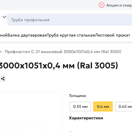
Акции и скид
ьной
Балка двутавровая
Труба круглая стальная
Листовой прокат
Профнастил С-21 вишневый 3000х1051х0,4 мм (Ral 3005)
000х1051х0,4 мм (Ral 3005)
Толщина
0.35 мм
0.4 мм
0.45 м
Характеристики