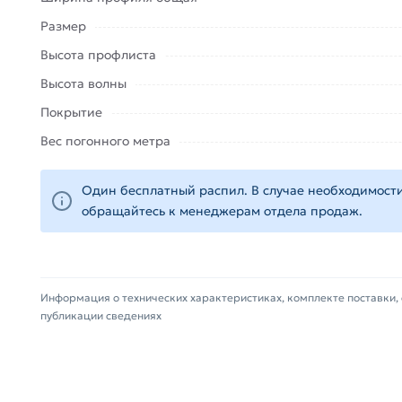
Данний товар от производителя Профлист сертифи
Размер
(наличие чека обязательно).
Высота профлиста
Высота волны
Покрытие
Вес погонного метра
Один бесплатный распил. В случае необходимости
обращайтесь к менеджерам отдела продаж.
Информация о технических характеристиках, комплекте поставки, 
публикации сведениях