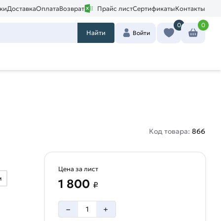
ки
Доставка
Оплата
Возврат
Прайс лист
Сертификаты
Контакты
0
0
Найти
Войти
Код товара:
866
Цена за лист
м
1 800
₽
–
+