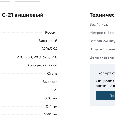
 3005) представляет собой
адает высокими эксплуатационными
л С-21 вишневый
Техничес
нтажа новой кровли, так и для
Вес 1 лист.
ью, а также имеет высокие
Россия
Метров в 1 то
воздействиям.
Вишневый
Вес одной шту
я по листам в процессе монтажа,
24045-94
Штук в 1 тонн
рёбрам жесткости материал хорошо
220, 250, 280, 320, 350
Цена указана
грузками.
Холоднокатаный
ышкой
«Добавить в корзину»
или
Эксперт о
Сталь
те купить позвонив по контактам
Специалист
Высокая
ответит на 
С21
21 вишневый 3000х1051х0,4 мм (Ral
Пол
1000 мм
твительны в Москве и области. Наши профессиональны
0.4 мм
за.
1051 мм