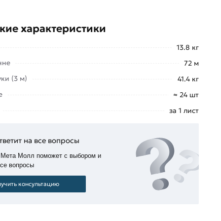
кие характеристики
13.8 кг
нне
72 м
ки (3 м)
41.4 кг
е
≈ 24 шт
за 1 лист
тветит на все вопросы
 Мета Молл поможет с выбором и
все вопросы
учить консультацию
е менеджеры обработают заказ и свяжутся с Вами