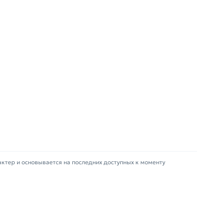
врат купленного товарa в течение 14 дней
актер и основывается на последних доступных к моменту