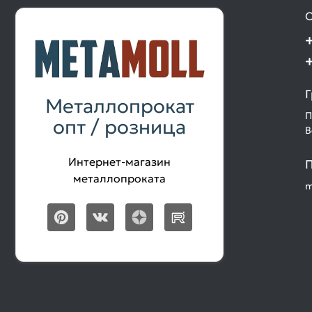
О
Г
Металлопрокат
П
опт / розница
В
Интернет-магазин
П
металлопроката
m