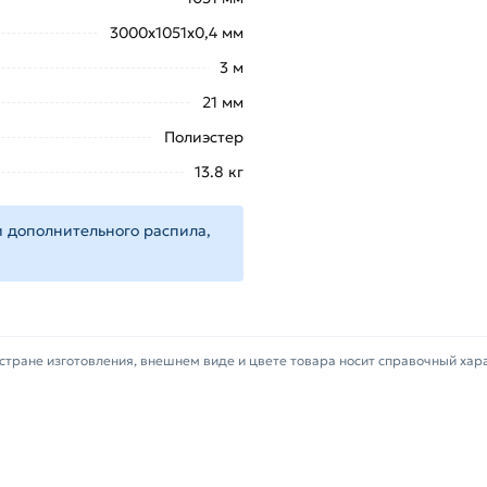
цирован, соответствует всем стандартам качества. Воз
3000х1051х0,4 мм
3 м
21 мм
Полиэстер
13.8 кг
 дополнительного распила,
стране изготовления, внешнем виде и цвете товара носит справочный хар