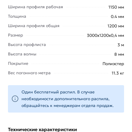
фасадов зданий; сборке сэндвич-панелей;
Ширина профиля рабочая
1150 мм
обустройстве подвесных потолочных
Толщина
0.4 мм
поверхностей в помещениях складского либо
Ширина профиля общая
1200 мм
производственного назначения.
Размер
3000х1200х0,4 мм
Полимерное покрытие позволяет существенно
Высота профлиста
3 м
улучшить устойчивость к возникновению
коррозии под продолжительным воздействием
Высота волны
8 мм
неблагоприятных факторов.
Покрытие
Полиэстер
Для приобретения данной позиции, кликните
Вес погонного метра
11.3 кг
мышкой
«Добавить в корзину»
или нажмите на
кнопку
«Быстрый заказ»
. Также можете купить
Один бесплатный распил. В случае
позвонив по контактам указанным на сайте.
необходимости дополнительного распила,
обращайтесь к менеджерам отдела продаж.
Условия доставки и цены на товар Профнастил
С-8 синий 3000х1200х0,4 мм из категории
Окрашенный профнастил
действительны в
Москве и области. Наши профессиональные
Технические характеристики