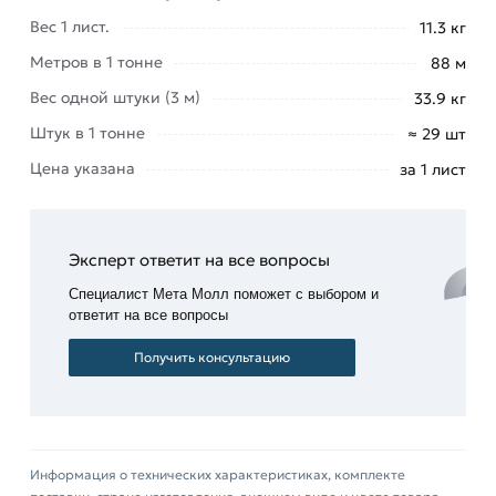
менеджеры обработают заказ и свяжутся с Вами
Вес 1 лист.
11.3 кг
для согласования условий доставки или
Метров в 1 тонне
88 м
самовывоза.
Вес одной штуки (3 м)
33.9 кг
Данний товар от производителя Профлист
Штук в 1 тонне
≈ 29 шт
сертифицирован, соответствует всем
стандартам качества. Возврат купленного
Цена указана
за 1 лист
товарa в течение 14 дней (наличие чека
обязательно).
Эксперт ответит на все вопросы
Специалист Мета Молл поможет с выбором и
ответит на все вопросы
Получить консультацию
Информация о технических характеристиках, комплекте