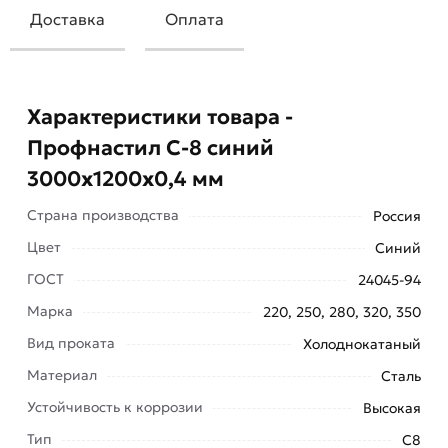
Доставка
Оплата
Характеристики товара -
Профнастил С-8 синий
3000х1200х0,4 мм
Страна производства
Россия
Цвет
Синий
ГОСТ
24045-94
Профнастил С-8 синий 3000х1200х0,4 мм - это
Марка
220, 250, 280, 320, 350
холодногнутый лист из тонколистовой стали с
Вид проката
Холоднокатаный
продольными ребрами трапециевидной формы.
Материал
Сталь
Профлист, в основном, применяют при:
Устойчивость к коррозии
Высокая
установке ограждений и заборов; накрытии
крыш с углом наклона больше 200; облицовке
Тип
С8