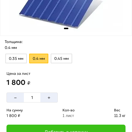
Толщина:
0.4 мм
0.35 мм
0.4 мм
0.45 мм
Цена за лист
1 800
₽
–
+
На сумму
Кол-во
Вес
1 800 ₽
1 лист
11.3 кг
Добавить в корзину