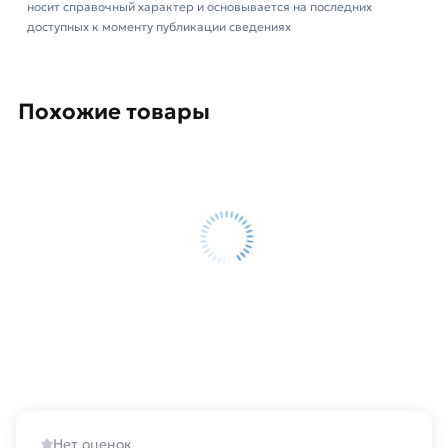
носит справочный характер и основывается на последних
оцинкованные
действительны в Москве и
доступных к моменту публикации сведениях
области. Наши профессиональные менеджеры
обработают заказ и свяжутся с Вами для
согласования условий доставки или самовывоза.
Похожие товары
Данний товар от производителя Северсталь
сертифицирован, соответствует всем
стандартам качества. Возврат купленного
товарa в течение 14 дней (наличие чека
обязательно).
Нет оценок