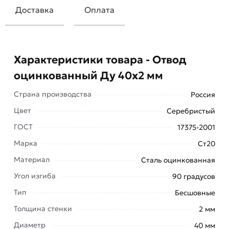
Доставка
Оплата
Характеристики товара - Отвод
оцинкованный Ду 40х2 мм
Страна производства
Россия
Цвет
Серебристый
ГОСТ
17375-2001
Марка
Ст20
Материал
Сталь оцинкованная
Угол изгиба
90 градусов
Тип
Бесшовные
Толщина стенки
2 мм
Отвод оцинкованный Ду 40х2 мм - это отрезок
Диаметр
40 мм
трубы, с изгибом под установленным углом.