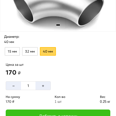
Диаметр:
40 мм
15 мм
32 мм
40 мм
Цена за шт
170
₽
–
+
На сумму
Кол-во
Вес
170 ₽
1 шт
0.25 кг
Добавить в корзину