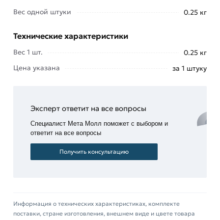
Предназначен для соединения со стальным
Вес одной штуки
0.25 кг
трубопроводом при помощи электро-
Технические характеристики
газосварки. Выдерживает перегрузки по
давлению до 16 Мпа и диапазоны температур от
Вес 1 шт.
0.25 кг
-70 до +250 градусов.
Цена указана
за 1 штуку
Помогает максимально оптимизировать схему
прокладки труб в различных отраслях - от ЖКХ
до нефтегазовой и энергетической
Эксперт ответит на все вопросы
промышленности. Изготавливается по нормам
Специалист Мета Молл поможет с выбором и
ГОСТ 17375-2001, ГОСТ 30753-2001.
ответит на все вопросы
Для приобретения данной позиции, кликните
Получить консультацию
мышкой
«Добавить в корзину»
или нажмите на
кнопку
«Быстрый заказ»
. Также можете купить
позвонив по контактам указанным на сайте.
Информация о технических характеристиках, комплекте
Условия доставки и цены на товар Отвод
поставки, стране изготовления, внешнем виде и цвете товара
оцинкованный Ду 40х2 мм из категории
Отводы