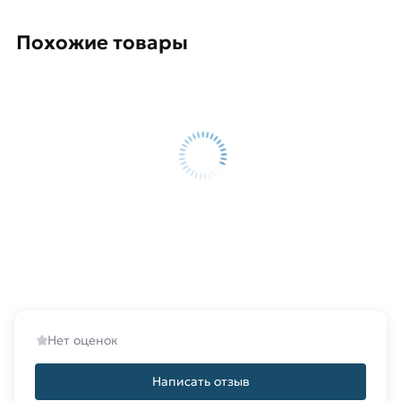
сварки.
Похожие товары
Купить стальные переходы Ду 50х32 ммдля труб,
узнать цены, сроки отгрузки, условия оплаты
можно через заявку на сайте или по телефону у
оператора.
Для приобретения данной позиции, кликните
мышкой
«Добавить в корзину»
или нажмите на
кнопку
«Быстрый заказ»
. Также можете купить
позвонив по контактам указанным на сайте.
Условия доставки и цены на товар Переход
стальной под сварку Ду 50х32 мм из категории
Переходы стальные
действительны в Москве и
области. Наши профессиональные менеджеры
Нет оценок
обработают заказ и свяжутся с Вами для
согласования условий доставки или самовывоза.
Написать отзыв