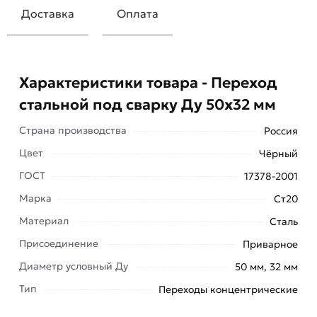
Доставка
Оплата
Характеристики товара - Переход
стальной под сварку Ду 50х32 мм
Страна производства
Россия
Цвет
Чёрный
ГОСТ
17378-2001
Марка
Ст20
Материал
Сталь
Производят детали из стали двух марок: ст. 20,
Присоединение
Приварное
09г2с. Материал обладает устойчивостью к
коррозии, высокой твердостью и прочностью,
Диаметр условный Ду
50 мм, 32 мм
позволяет использовать продукцию в любых
Тип
Переходы концентрические
условиях климата.