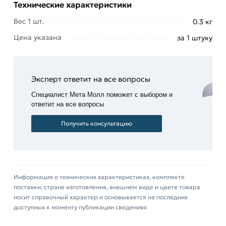
Технические характеристики
Устройства соединяют трубы, участвующие в
Вес 1 шт.
строительстве технологических и
0.3 кг
магистральных трубопроводных систем.
Цена указана
за 1 штуку
Выполняют функции:
стыкуют
трубные
Эксперт ответит на все вопросы
участки
Специалист Мета Молл поможет с выбором и
разных
ответит на все вопросы
сечений;
Получить консультацию
регулируют
мощность
потока;
создают
Информация о технических характеристиках, комплекте
герметичное
поставки, стране изготовления, внешнем виде и цвете товара
соединение
носит справочный характер и основывается на последних
арматуры
доступных к моменту публикации сведениях
встык
методом