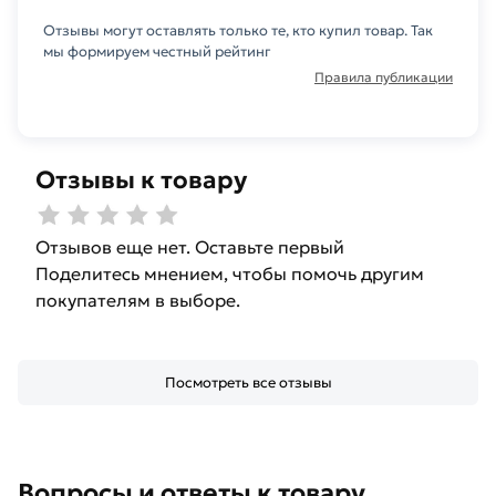
Данний товар от производителя Северсталь
Отзывы могут оставлять только те, кто купил товар. Так
сертифицирован, соответствует всем
мы формируем честный рейтинг
стандартам качества. Возврат купленного
Правила публикации
товарa в течение 14 дней (наличие чека
обязательно).
Отзывы к товару
Отзывов еще нет. Оставьте первый
Поделитесь мнением, чтобы помочь другим
покупателям в выборе.
Посмотреть все отзывы
Вопросы и ответы к товару