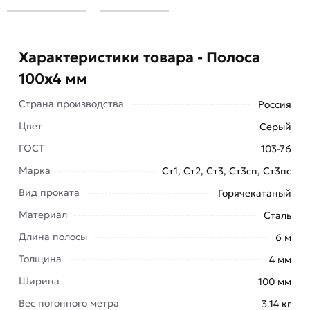
Характеристики товара - Полоса
100х4 мм
Страна производства
Россия
Цвет
Серый
ГОСТ
103-76
Марка
Ст1, Ст2, Ст3, Ст3сп, Ст3пс
Полоса 100х4 мм горячекатаная широко
Вид проката
Горячекатаный
распространена в самых разных направлениях
деятельности, причем спрос на нее продолжает
Материал
Сталь
расти с каждым днем.
Длина полосы
6 м
Продукция активно применяется в областях
Толщина
4 мм
строительства, мото-, судо-, авиастроении,
Ширина
100 мм
архитектуре, электроэнергетике, мебельном
Вес погонного метра
3.14 кг
производстве, дизайне, машино-, станко- и