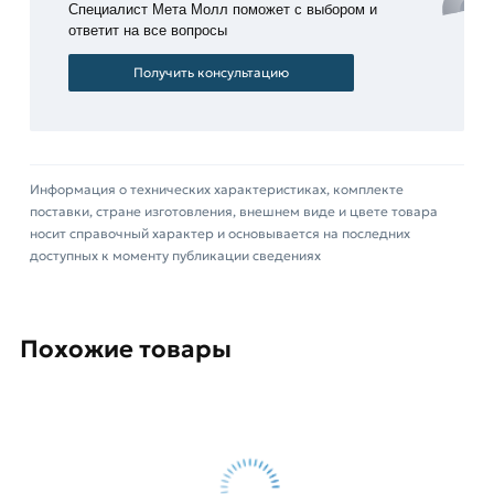
Специалист Мета Молл поможет с выбором и
заказ и свяжутся с Вами для согласования
ответит на все вопросы
условий доставки или самовывоза.
Получить консультацию
Данний товар от производителя Северсталь
сертифицирован, соответствует всем
стандартам качества. Возврат купленного
товарa в течение 14 дней (наличие чека
Информация о технических характеристиках, комплекте
обязательно).
поставки, стране изготовления, внешнем виде и цвете товара
носит справочный характер и основывается на последних
доступных к моменту публикации сведениях
Похожие товары