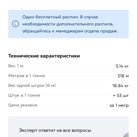
приборостроительной отрасли, быту, сельском
хозяйстве.
Один бесплатный распил. В случае
необходимости дополнительного распила,
Как полуфабрикат продукт применяется при
обращайтесь к менеджерам отдела продаж.
изготовлении всевозможных метизов, деталей
транспортных средств и техники,
комплектующих приборов, механизмов и
Технические характеристики
машин. Также из него делают рессоры, крышки,
гайки, накладки.
Вес 1 м.
3.14 кг
Метров в 1 тонне
318 м
Для приобретения данной позиции, кликните
Вес одной штуки (6 м)
мышкой
«Добавить в корзину»
или нажмите на
18.84 кг
кнопку
«Быстрый заказ»
. Также можете купить
Штук в 1 тонне
≈ 53 шт
позвонив по контактам указанным на сайте.
Цена указана
за 1 метр
Условия доставки и цены на товар Полоса 100х4
мм из категории
Полоса стальная
действительны в Москве и области. Наши
Эксперт ответит на все вопросы
профессиональные менеджеры обработают