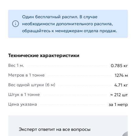
самостоятельно, так и перерабатываться в
другие виды металлопроката и стальные
Один бесплатный распил. В случае
металлические детали.
необходимости дополнительного распила,
обращайтесь к менеджерам отдела продаж.
Для приобретения данной позиции, кликните
мышкой
«Добавить в корзину»
или нажмите на
кнопку
«Быстрый заказ»
. Также можете купить
Технические характеристики
позвонив по контактам указанным на сайте.
Вес 1 м.
0.785 кг
Условия доставки и цены на товар Полоса 25х4
Метров в 1 тонне
1274 м
мм из категории
Полоса стальная
действительны в Москве и области. Наши
Вес одной штуки (6 м)
4.71 кг
профессиональные менеджеры обработают
Штук в 1 тонне
≈ 212 шт
заказ и свяжутся с Вами для согласования
Цена указана
за 1 метр
условий доставки или самовывоза.
Данний товар от производителя Северсталь
сертифицирован, соответствует всем
Эксперт ответит на все вопросы
стандартам качества. Возврат купленного