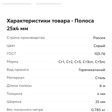
Характеристики товара - Полоса
25х4 мм
Страна производства
Россия
Цвет
Серый
ГОСТ
103-76
Марка
Ст1, Ст2, Ст3, Ст3сп, Ст3пс
Полоса 25х4 мм представляет собой
Вид проката
Горячекатаный
цельнометаллический профиль, который не
имеет внутренних полостей. Изготавливают на
Материал
Сталь
специальных станках методом проката (горячего
Длина полосы
6 м
или холодного). Сортамент на горячекатаную
Толщина
4 мм
полосу регламентируется ГОСТ 103-76.
Ширина
25 мм
Полоса стальная это именно тот полуфабрикат
Вес погонного метра
0.785 кг
из стали, который может, как использоваться