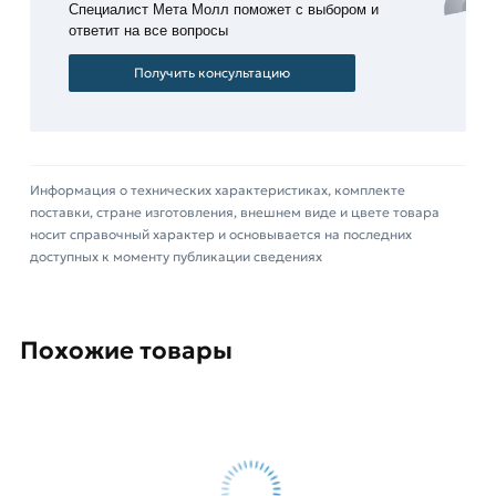
Специалист Мета Молл поможет с выбором и
изделия
ответит на все вопросы
из нее
могут
Получить консультацию
снабжаться
цинковым
покрытием
для
Информация о технических характеристиках, комплекте
противодействия
поставки, стране изготовления, внешнем виде и цвете товара
коррозии.
носит справочный характер и основывается на последних
доступных к моменту публикации сведениях
Она представляет собой цельную полосу
шириной 30 миллиметров и толщиной 4 мм с
прямоугольным сечением. Процесс
Похожие товары
изготовления и качество готовой стальной
полосы регламентирует ГОСТ. Она используется
при ковке металлов, изготовлении мебели,
всевозможных
Для приобретения данной позиции, кликните