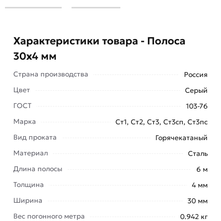
Характеристики товара - Полоса
30х4 мм
Страна производства
Россия
Цвет
Серый
ГОСТ
103-76
Марка
Ст1, Ст2, Ст3, Ст3сп, Ст3пс
Полоса 30х4 мм популярнейший продукт
Вид проката
Горячекатаный
металлопроката, использующийся для
изготовления металлических профилей,
Материал
Сталь
уголков, швеллеров разных видов.
Длина полосы
6 м
Этот вид проката стал востребованным в
Толщина
4 мм
промышленности благодаря нескольким
Ширина
30 мм
преимуществам:
Вес погонного метра
0.942 кг