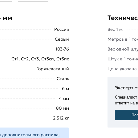
опроката. Применение полосы
омышленном и гражданском
4 мм
Техничес
ке, производстве ограждений,
Россия
Вес 1 м.
угол холодногнутый, трубу
Серый
Метров в 1 то
иль для несущих систем фасадов.
103-76
Вес одной шту
быть горячекатаной и
Ст1, Ст2, Ст3, Ст3сп, Ст3пс
Штук в 1 тонн
Горячекатаный
Цена указана
ышкой
«Добавить в корзину»
или
Сталь
те купить позвонив по контактам
Эксперт о
6 м
Специалист
4 мм
ответит на 
м из категории
Полоса стальная
80 мм
сиональные менеджеры обработают заказ и свяжутся с 
Пол
2.512 кг
фицирован, соответствует всем стандартам качества. Во
 дополнительного распила,