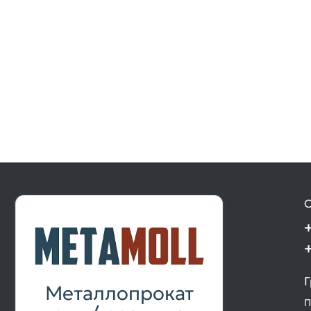
О
Г
Металлопрокат
П