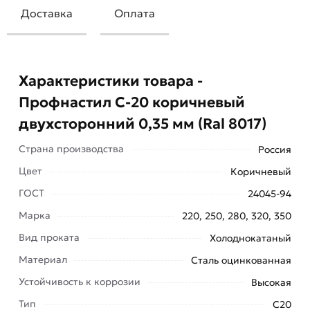
Доставка
Оплата
Характеристики товара -
Профнастил С-20 коричневый
двухсторонний 0,35 мм (Ral 8017)
Страна производства
Россия
Цвет
Коричневый
ГОСТ
24045-94
Профнастил С-20 коричневый двухсторонний
Марка
220, 250, 280, 320, 350
0,35 мм (Ral 8017) широко применяется в
Вид проката
Холоднокатаный
строительстве, как в качестве временных
Материал
Сталь оцинкованная
ограждающих конструкций вокруг строительных
площадок, так и в качестве строительной не
Устойчивость к коррозии
Высокая
снимаемой опалубки (при возведении
Тип
С20