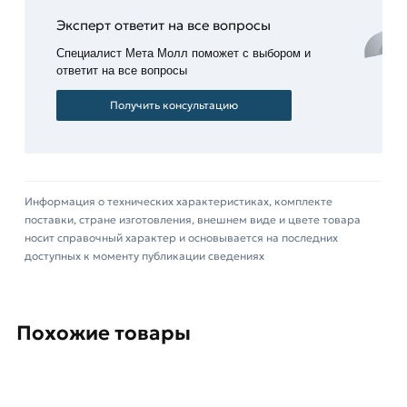
обработают заказ и свяжутся с Вами для
Эксперт ответит на все вопросы
согласования условий доставки или самовывоза.
Специалист Мета Молл поможет с выбором и
Данний товар от производителя Профлист
ответит на все вопросы
сертифицирован, соответствует всем
Получить консультацию
стандартам качества. Возврат купленного
товарa в течение 14 дней (наличие чека
обязательно).
Информация о технических характеристиках, комплекте
поставки, стране изготовления, внешнем виде и цвете товара
носит справочный характер и основывается на последних
доступных к моменту публикации сведениях
Похожие товары