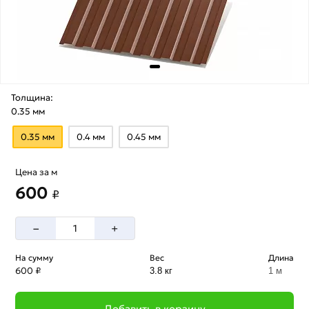
Толщина:
0.35 мм
0.35 мм
0.4 мм
0.45 мм
Цена за м
600
₽
–
+
На сумму
Вес
Длина
600 ₽
3.8 кг
1 м
Добавить в корзину