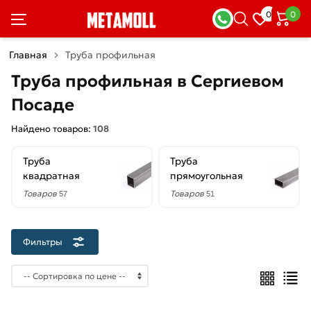
×
0
0
Фильтры
Главная
Труба профильная
Со
Труба профильная в Сергиевом
скидкой
Посаде
Найдено товаров:
108
Цена
Труба
Труба
руб.
квадратная
прямоугольная
—
Товаров
Товаров
57
51
Фильтры
Толщина
стенки
1