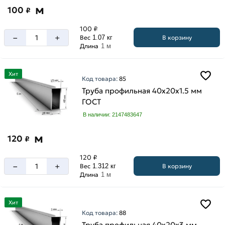
м
100
₽
100 ₽
–
+
В корзину
Вес
1.07 кг
Длина
1 м
Хит
Код товара:
85
Труба профильная 40х20х1.5 мм
ГОСТ
В наличии: 2147483647
м
120
₽
120 ₽
–
+
В корзину
Вес
1.312 кг
Длина
1 м
Хит
Код товара:
88
Труба профильная 40х20х3 мм