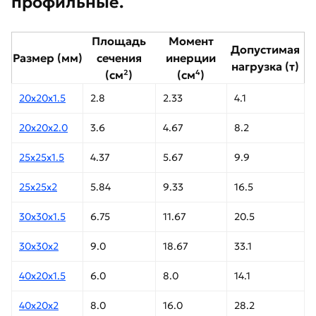
профильные.
Площадь
Момент
Допустимая
Размер (мм)
сечения
инерции
нагрузка (т)
(см²)
(см⁴)
20х20х1.5
2.8
2.33
4.1
20х20х2.0
3.6
4.67
8.2
25х25х1.5
4.37
5.67
9.9
25х25х2
5.84
9.33
16.5
30х30х1.5
6.75
11.67
20.5
30х30х2
9.0
18.67
33.1
40х20х1.5
6.0
8.0
14.1
40х20х2
8.0
16.0
28.2