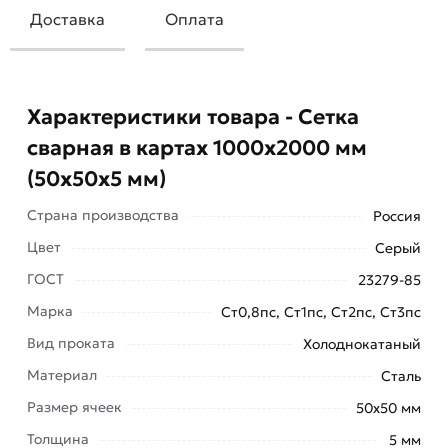
Доставка
Оплата
Характеристики товара - Сетка
сварная в картах 1000х2000 мм
(50х50х5 мм)
Страна производства
Россия
Цвет
Серый
ГОСТ
23279-85
Марка
Ст0,8пс, Ст1пс, Ст2пс, Ст3пс
Вид проката
Холоднокатаный
Сварная сетка в картах принадлежит к числу
Материал
Сталь
строительных материалов, изготавливается на
Размер ячеек
50х50 мм
специализированном оборудовании из стальной
Толщина
проволоки и используется для армирования
5 мм