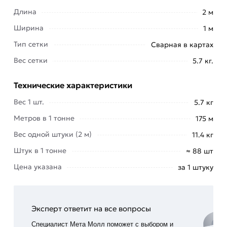
сооружений из железобетона.
Длина
2 м
Ширина
1 м
Она отличается высокой прочностью,
длительным сроком эксплуатации и высокой
Тип сетки
Сварная в картах
светопропускной способностью. Такая сетка
Вес сетки
5.7 кг.
необходима в строительстве как элемент,
упрочняющий постройки и способствующий
Технические характеристики
равномерному распределению веса
Вес 1 шт.
5.7 кг
конструкций.
Метров в 1 тонне
175 м
Сегодня этот вид продукции очень востребован.
Вес одной штуки (2 м)
11.4 кг
Разные виды сеток пользуются разной
популярностью. Одни интересны потребителям,
Штук в 1 тонне
≈ 88 шт
другие – нет.
Цена указана
за 1 штуку
Большинство компаний, производящих сварные
сетки в картах, постоянно улучшают качества
Эксперт ответит на все вопросы
материала в старых типах сеток, выпускают
совершенно новые модели, чем регулярно
Специалист Мета Молл поможет с выбором и