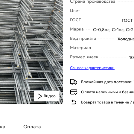
Страна производства
Цвет
ГОСТ
ГОСТ 
Марка
Ст0,8пс, Ст1пс, Ст2
Вид проката
Холодн
Материал
Размер ячеек
1
См. все характеристики
Ближайшая дата доставки: 
Оплата наличными и безн
Видео
Возврат товара в течение 7
ка
Оплата