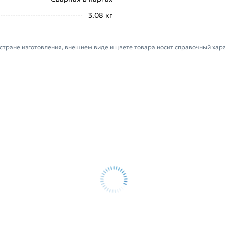
3.08 кг
в картах 1500х2000 мм (100х100х5
ельны в Москве и области. Наши
стране изготовления, внешнем виде и цвете товара носит справочный хар
 свяжутся с Вами для согласования
ифицирован, соответствует всем
в течение 14 дней (наличие чека