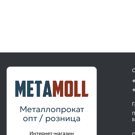
О
Г
Металлопрокат
П
опт / розница
В
Интернет-магазин
П