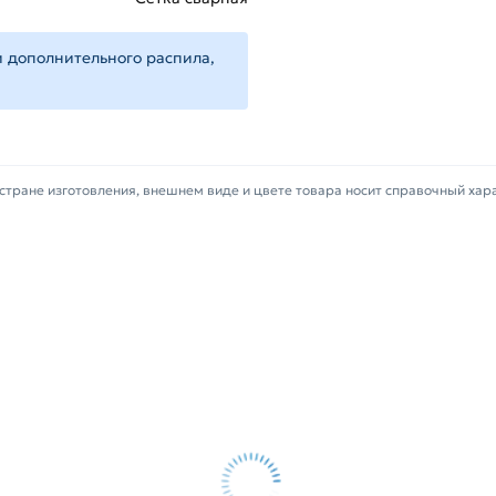
я заборов, вольеров, клеток, теплиц
 дополнительного распила,
ышкой
«Добавить в корзину»
или
те купить позвонив по контактам
рулоне 55х55х2.2 мм (1.5х15 м) из
стране изготовления, внешнем виде и цвете товара носит справочный хар
в Москве и области. Наши
 свяжутся с Вами для согласования
фицирован, соответствует всем стандартам качества. Во