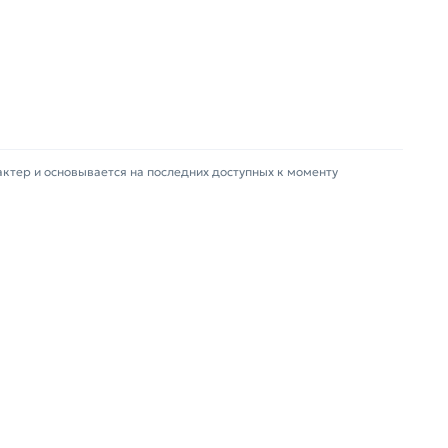
актер и основывается на последних доступных к моменту
зврат купленного товарa в течение 14 дней