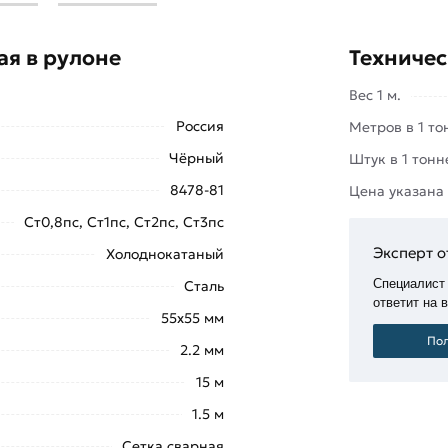
 это широко востребованный в
ющий отменные технико-
ая в рулоне
Техничес
я простотой монтажа. Она
Вес 1 м.
ое строительство, где ее
Россия
Метров в 1 то
Чёрный
Штук в 1 тонн
8478-81
Цена указана
Ст0,8пс, Ст1пс, Ст2пс, Ст3пс
Эксперт о
Холоднокатаный
Специалист
Сталь
ответит на 
55х55 мм
Пол
2.2 мм
15 м
1.5 м
Сетка сварная