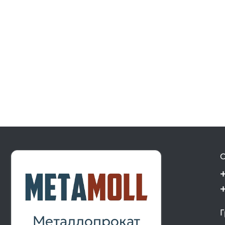
О
Г
Металлопрокат