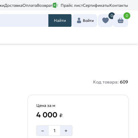
ки
Доставка
Оплата
Возврат
Прайс лист
Сертификаты
Контакты
0
0
Найти
Войти
Код товара:
609
Цена за м
4 000
₽
–
+