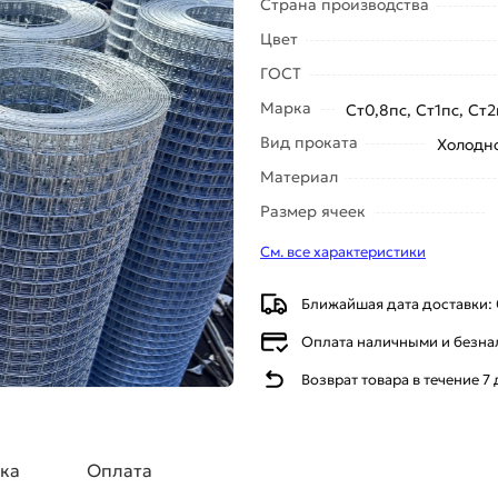
Страна производства
Цвет
ГОСТ
Марка
Ст0,8пс, Ст1пс, Ст2
Вид проката
Холодн
Материал
Размер ячеек
См. все характеристики
Ближайшая дата доставки: 
Оплата наличными и безн
Возврат товара в течение 7
ка
Оплата