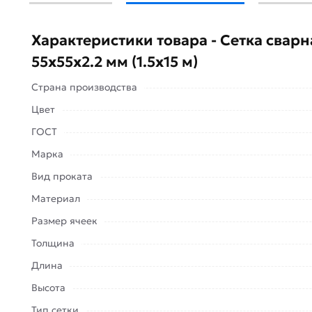
Сетка сварная в рулоне 55х55х2.2 мм (1.5х15 м) -
современном строительстве металлопрокат, име
Характеристики товара - Сетка сварн
эксплуатационные характеристики, отличающийс
поставляется в рулонах.
55х55х2.2 мм (1.5х15 м)
Основной сферой применения является современн
Страна производства
используют для:
Цвет
армирования железобетонных
ГОСТ
конструкций;
Марка
кирпичной или блочной кладки;
Вид проката
штукатурных работ;
Материал
укрепления основания дорожного
полотна;
Размер ячеек
обустройства тротуаров и
Толщина
пешеходных дорожек;
Длина
установки временных и постоянных
Высота
ограждений.
Тип сетки