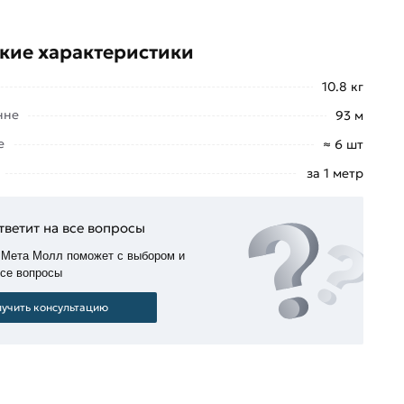
кие характеристики
10.8 кг
нне
93 м
е
≈ 6 шт
за 1 метр
тветит на все вопросы
 Мета Молл поможет с выбором и
все вопросы
учить консультацию