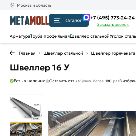
Москва и область
+7 (495) 773-24-24
Каталог
Заказать звонок
Арматура
Труба профильная
Швеллер стальной
Уголок стал
Главная
Швеллер стальной
Швеллер горячекат
Швеллер 16 У
Есть в наличии
Оставить отзыв
В избра
Купили более
180
раз