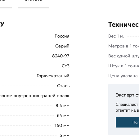
лических изделий, входящая в состав
 маркировке данного швеллера
 У
Техничес
Россия
Вес 1 м.
водстве различных кровельных
азных сооружений. Вообще, швеллер
Серый
Метров в 1 то
в, входящих в состав фасонного
8240-97
Вес одной шту
Ст3
Штук в 1 тонн
в строительстве, машиностроении,
Горячекатаный
Цена указана
их других отраслях народного
Сталь
Эксперт о
лоном внутренних граней полок
ышкой
«Добавить в корзину»
или
Специалист
8.4 мм
те купить позвонив по контактам
ответит на 
64 мм
Пол
160 мм
из категории
Швеллер горячекатаный
5 мм
сиональные менеджеры обработают заказ и свяжутся с 