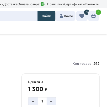
ки
Доставка
Оплата
Возврат
Прайс лист
Сертификаты
Контакты
0
0
Найти
Войти
Код товара:
292
Цена за м
1 300
₽
–
+