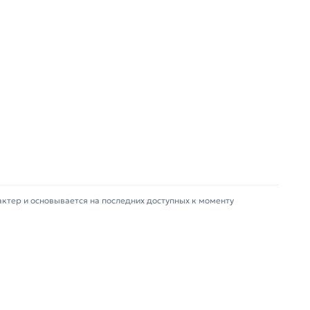
зврат купленного товарa в течение 14 дней
актер и основывается на последних доступных к моменту