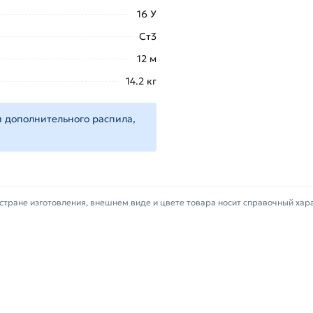
16 У
Ст3
фицирован, соответствует всем стандартам качества. Во
12 м
14.2 кг
 дополнительного распила,
стране изготовления, внешнем виде и цвете товара носит справочный хар