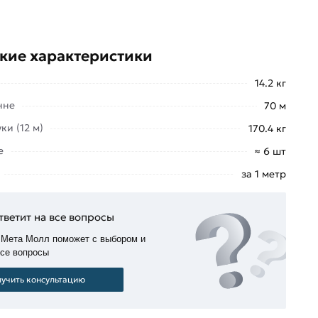
кие характеристики
14.2 кг
нне
70 м
ки (12 м)
170.4 кг
е
≈ 6 шт
за 1 метр
тветит на все вопросы
 Мета Молл поможет с выбором и
все вопросы
учить консультацию
Вами для согласования условий доставки или