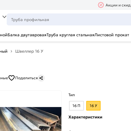
Акции и скид
ьной
Балка двутавровая
Труба круглая стальная
Листовой прокат
аный
Швеллер 16 У
нные
Поделиться
Тип
16 П
16 У
Характеристики