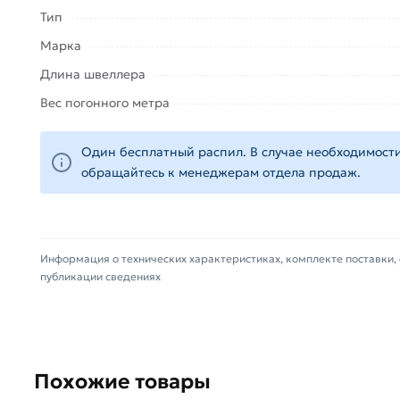
самовывоза.
Тип
Марка
Данний товар от производителя Северсталь серти
(наличие чека обязательно).
Длина швеллера
Вес погонного метра
Один бесплатный распил. В случае необходимости
обращайтесь к менеджерам отдела продаж.
Информация о технических характеристиках, комплекте поставки, 
публикации сведениях
Похожие товары