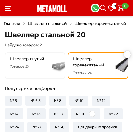
×
0
0
Фильтры
Главная
Швеллер стальной
Швеллер горячекатаный
Со
Швеллер стальной 20
скидкой
Найдено товаров:
2
Швеллер гнутый
Швеллер
Цена
горячекатаный
Товаров
23
руб.
Товаров
28
—
Популярные подборки
№ 5
№ 6.5
№ 8
№ 10
№ 12
Толщина
№ 14
№ 16
№ 18
№ 20
№ 22
стенки
№ 24
9
№ 27
№ 30
Для дверных проемов