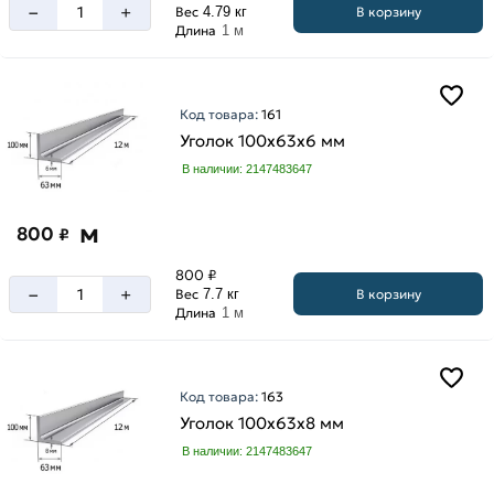
мм
–
+
В корзину
Вес
4.79 кг
Длина
1 м
25
мм
32
мм
Код товара:
161
Уголок 100х63х6 мм
40
мм
В наличии: 2147483647
45
мм
м
800
₽
50
800 ₽
мм
–
+
В корзину
Вес
7.7 кг
63
Длина
1 м
мм
70
мм
Код товара:
163
Высота
Уголок 100х63х8 мм
75
100
мм
В наличии: 2147483647
мм
80
125