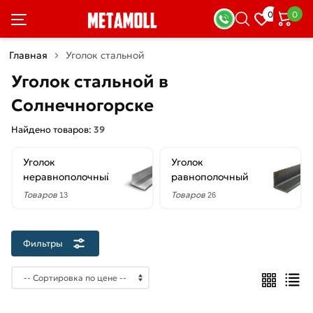
×
0
0
Фильтры
Главная
Уголок стальной
Со
Уголок стальной в
скидкой
Солнечногорске
Найдено товаров:
39
Цена
Уголок
Уголок
руб.
неравнополочный
равнополочный
—
Товаров
Товаров
13
26
Фильтры
Форма
Неравнополочный
Равнополочный