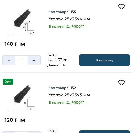
мм
Код товара:
135
Уголок 25х25х4 мм
В наличии: 2147483647
м
140
₽
140 ₽
–
+
В корзину
Вес
1.57 кг
Длина
1 м
Хит
Код товара:
132
Уголок 25х25х3 мм
В наличии: 2147483647
м
120
₽
120 ₽