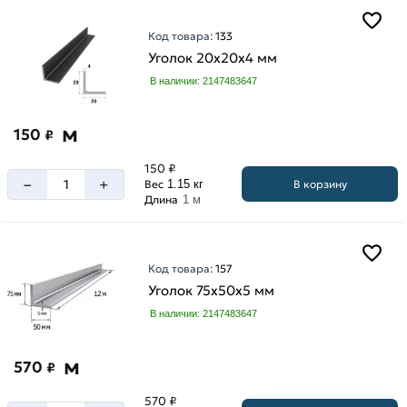
Код товара:
133
Уголок 20х20х4 мм
Длина
В наличии: 2147483647
уголка
12
м
150
₽
м
6
150 ₽
–
+
В корзину
Вес
1.15 кг
м
Длина
1 м
Код товара:
157
Ширина
Уголок 75х50х5 мм
100
В наличии: 2147483647
мм
125
м
570
мм
₽
20
570 ₽