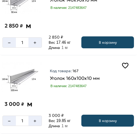
50
стенки
мм
В наличии: 2147483647
10
63
мм
мм
м
2 850
₽
12
70
мм
мм
2 850 ₽
–
+
14
В корзину
Вес
17.46 кг
75
Длина
1 м
мм
мм
3
80
мм
мм
Код товара:
167
4
90
Уголок 160х100х10 мм
мм
мм
В наличии: 2147483647
5
мм
м
3 000
6
₽
мм
3 000 ₽
7
–
+
В корзину
Вес
19.85 кг
мм
Длина
1 м
8