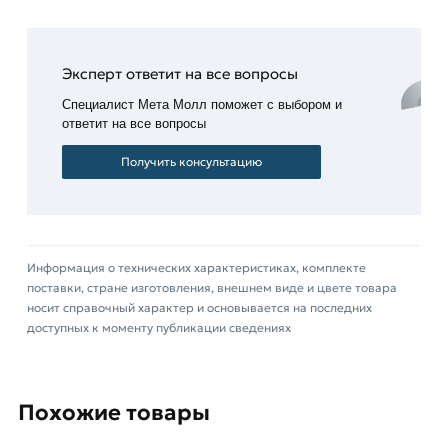
прочих стандартов.
Для приобретения данной позиции, кликните
Эксперт ответит на все вопросы
мышкой
«Добавить в корзину»
или нажмите на
Специалист Мета Молл поможет с выбором и
кнопку
«Быстрый заказ»
. Также можете купить
ответит на все вопросы
позвонив по контактам указанным на сайте.
Получить консультацию
Условия доставки и цены на товар Труба
профильная 150х150х4 мм из категории
Труба
квадратная
действительны в Москве и области.
Наши профессиональные менеджеры
Информация о технических характеристиках, комплекте
обработают заказ и свяжутся с Вами для
поставки, стране изготовления, внешнем виде и цвете товара
согласования условий доставки или самовывоза.
носит справочный характер и основывается на последних
доступных к моменту публикации сведениях
Данний товар от производителя Северсталь
сертифицирован, соответствует всем
стандартам качества. Возврат купленного
Похожие товары
товарa в течение 14 дней (наличие чека
обязательно).