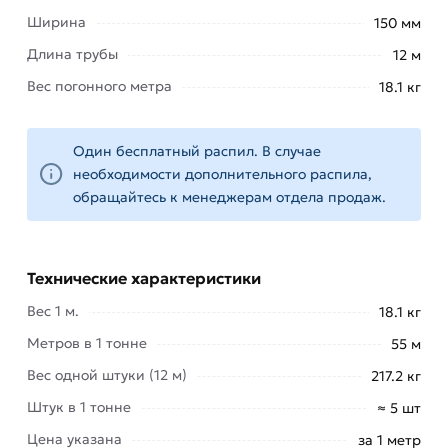
холоднодеформированным способом. Для
Ширина
150 мм
дополнительной закалки применяют
термообработку.
Длина трубы
12 м
Вес погонного метра
18.1 кг
Конечные изделия получаются жаропрочными,
инертными к большим статическим нагрузкам и
пластичными.
Один бесплатный распил. В случае
необходимости дополнительного распила,
Профиль квадратный 150х150х4 мм идеален для
обращайтесь к менеджерам отдела продаж.
изготовления каркасов модульных
быстровозводимых зданий, теплиц, ангаров,
складов, навесов, лавочек, дверей, решеток,
Технические характеристики
рекламных уличных щитов, фасадных элементов
и прочее.
Вес 1 м.
18.1 кг
Метров в 1 тонне
55 м
Металлобаза «
МетаМолл
» предлагает Вам
купить трубы профильные квадратного сечения
Вес одной штуки (12 м)
217.2 кг
150х150х4 мм по низкой цене оптом и в розницу.
Штук в 1 тонне
≈ 5 шт
Продукция полностью удовлетворяет
Цена указана
за 1 метр
требованиям ГОСТ 8639-82, ГОСТ 8645-68 и