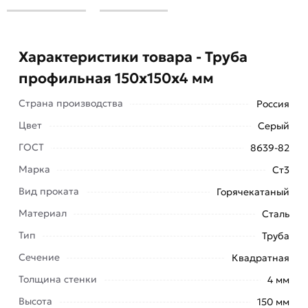
Характеристики товара - Труба
профильная 150х150х4 мм
Страна производства
Россия
Цвет
Серый
ГОСТ
8639-82
Марка
Ст3
Kрупноразмерный вид сортового
Вид проката
Горячекатаный
металлопроката, который изготавливается
исключительно из конструкционных сортов
Материал
Сталь
стали с низким содержанием легирующих
Тип
Труба
металлов.
Сечение
Квадратная
Заготовки из них формуются
Толщина стенки
4 мм
горячедеформированным или
Высота
150 мм