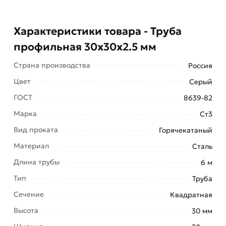
Характеристики товара - Труба
профильная 30х30х2.5 мм
Страна производства
Россия
Цвет
Серый
ГОСТ
8639-82
Марка
Ст3
Труба профильная изготавливается из
Вид проката
Горячекатаный
углеродистой стали с небольшими примесями
Материал
легирующих элементов. Преимуществ у
Сталь
профильной трубы 30х30х2.5 мм множество,
Длина трубы
6 м
рассмотрим ключевые: Экономичный расход.
Тип
Труба
Данное качество считается одним из ведущих
Сечение
Квадратная
при использовании профильной трубы данного
Высота
30 мм
типа. Форма. Данный тип сечения позволяет в