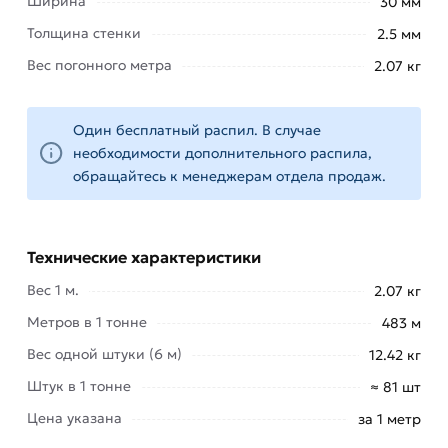
Ширина
30 мм
разы облегчить транспортировку и хранение
изделия. Малый вес.
Толщина стенки
2.5 мм
Вес погонного метра
2.07 кг
Благодаря небольшой массе, достигнутой, опять
же, благодаря особенностям конструкции трубы,
ее можно использовать в высотных
Один бесплатный распил. В случае
конструкциях, а также при возведении наружной
необходимости дополнительного распила,
рекламы или тех каркасов, где нет
обращайтесь к менеджерам отдела продаж.
необходимости в бетонировании.
Значительная степень гибкости. Профильные
Технические характеристики
трубы имеют хорошую гибкость, что
значительно облегчает их обработку и создание
Вес 1 м.
2.07 кг
сложных конструкций. Антикоррозийная
Метров в 1 тонне
483 м
стойкость.
Вес одной штуки (6 м)
12.42 кг
Трубы с данным типом профиля довольно
Штук в 1 тонне
≈ 81 шт
стойко переносят контакт с влажной средой
Цена указана
за 1 метр
благодаря антикоррозийной обработке металла