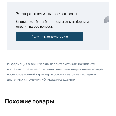
и использованию особых сплавов.
Труба профильная 30х30х2.5 мм Вы можете
Эксперт ответит на все вопросы
купить в Москве. Оперативная доставка.
Специалист Мета Молл поможет с выбором и
Выгодная стоимость. Звоните и заказывайте.
ответит на все вопросы
Для приобретения данной позиции, кликните
Получить консультацию
мышкой
«Добавить в корзину»
или нажмите на
кнопку
«Быстрый заказ»
. Также можете купить
позвонив по контактам указанным на сайте.
Информация о технических характеристиках, комплекте
Условия доставки и цены на товар Труба
поставки, стране изготовления, внешнем виде и цвете товара
профильная 30х30х2.5 мм из категории
Труба
носит справочный характер и основывается на последних
квадратная
действительны в Москве и области.
доступных к моменту публикации сведениях
Наши профессиональные менеджеры
обработают заказ и свяжутся с Вами для
согласования условий доставки или самовывоза.
Похожие товары
Данний товар от производителя Северсталь
сертифицирован, соответствует всем