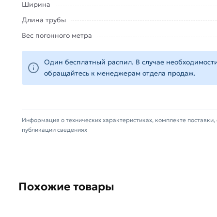
Ширина
Для приобретения данной позиции, кликните м
Длина трубы
контактам указанным на сайте.
Вес погонного метра
Условия доставки и цены на товар Труба профиль
профессиональные менеджеры обработают заказ и
Один бесплатный распил. В случае необходимости
обращайтесь к менеджерам отдела продаж.
Данний товар от производителя Северсталь серти
(наличие чека обязательно).
Информация о технических характеристиках, комплекте поставки, 
публикации сведениях
Похожие товары