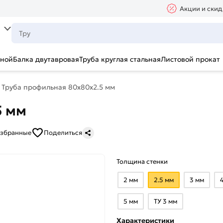
Акции и скид
ьной
Балка двутавровая
Труба круглая стальная
Листовой прокат
Труба профильная 80х80х2.5 мм
5 мм
избранные
Поделиться
Толщина стенки
2 мм
2.5 мм
3 мм
5 мм
ТУ 3 мм
Характеристики