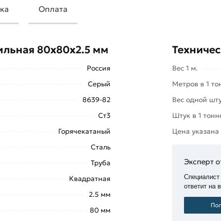
ка
Оплата
ются по нескольким параметрам:
 холодного и горячего проката;
ильная 80х80х2.5 мм
Техничес
товления и сферы использования;
Россия
Вес 1 м.
имущественно используются:Для
Серый
Метров в 1 то
целей применяются изделия с
8639-82
Вес одной шту
Ст3
Штук в 1 тонн
. В этом случае эксплуатируются
Горячекатаный
Цена указана
к проката применяют ручные
Сталь
ие (специальные станки).
Эксперт о
Труба
нтов лестниц, ограждений, заборов;
Специалист
Квадратная
вляющих козырьков, входных групп,
ответит на 
2.5 мм
Пол
80 мм
в розницу предлагает интернет-магазин «
МетаМолл
».