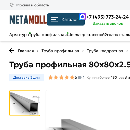
Москва и область
+7 (495) 773-24-24
Каталог
Заказать звонок
Арматура
Труба профильная
Швеллер стальной
Уголок стал
Главная
Труба профильная
Труба квадратная
Труба профильная 80х80х2.
5
В 
Доставка 3 дня
1
Купили более
180
раз