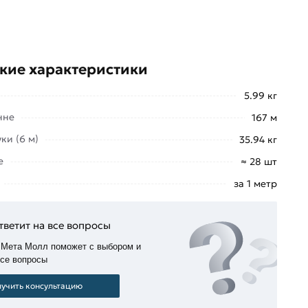
кие характеристики
5.99 кг
нне
167 м
ки (6 м)
35.94 кг
е
≈ 28 шт
за 1 метр
тветит на все вопросы
 Мета Молл поможет с выбором и
все вопросы
учить консультацию
 Доставка в любую точку Москвы и МО.