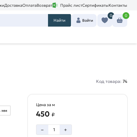
ки
Доставка
Оплата
Возврат
Прайс лист
Сертификаты
Контакты
0
0
Найти
Войти
Код товара:
74
Цена за м
4 мм
450
₽
–
+