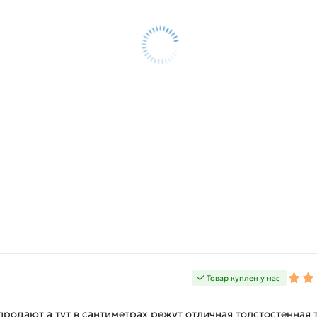
Товар куплен у нас
 продают а тут в сантиметрах режут отличная толстостенная 