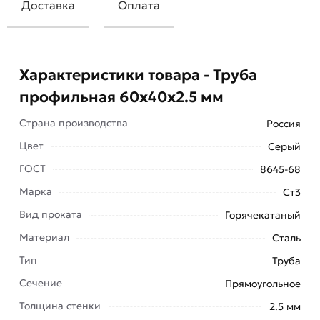
Доставка
Оплата
Характеристики товара - Труба
профильная 60х40х2.5 мм
Страна производства
Россия
Цвет
Серый
ГОСТ
8645-68
Марка
Ст3
Прямоугольная труба профильная 60х40х2.5 мм
Вид проката
Горячекатаный
изготавливается по ГОСТ 8645, широко
применяется в разных областях
Материал
Сталь
промышленности, в строительстве, при
Тип
Труба
создании рекламных опор, различных
Сечение
Прямоугольное
металлоконструкций. Метод производства –
горячая.
Толщина стенки
2.5 мм