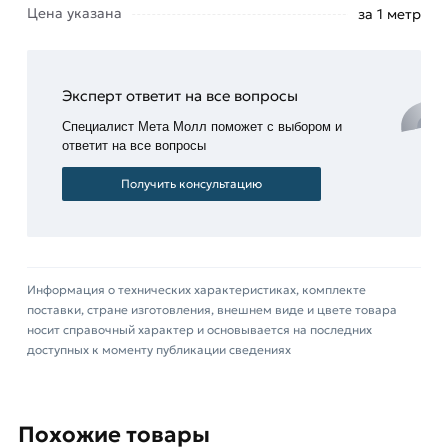
элемент
Цена указана
за 1 метр
в
вагоностроении.
Сельское
Эксперт ответит на все вопросы
хозяйство
Специалист Мета Молл поможет с выбором и
– в
ответит на все вопросы
качестве
опор.
Получить консультацию
Мебельная
промышленность
– в роли
ребер
Информация о технических характеристиках, комплекте
жесткости,
поставки, стране изготовления, внешнем виде и цвете товара
декоративных
носит справочный характер и основывается на последних
элементов.
доступных к моменту публикации сведениях
Для приобретения данной позиции, кликните
мышкой
«Добавить в корзину»
или нажмите на
Похожие товары
кнопку
«Быстрый заказ»
. Также можете купить