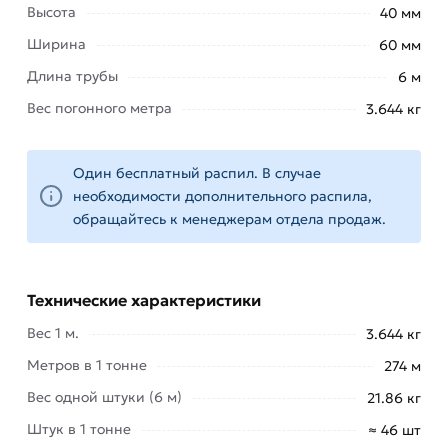
Высота
40 мм
Сфера применения:
Ширина
60 мм
Изготовление
металлических
Длина трубы
6 м
каркасов,
Вес погонного метра
3.644 кг
виадуков,
опор и
т.п.
Один бесплатный распил. В случае
Строительные
необходимости дополнительного распила,
леса для
обращайтесь к менеджерам отдела продаж.
ремонта
фасадов
зданий.
Технические характеристики
Элементы
Вес 1 м.
3.644 кг
несущих
конструкций,
Метров в 1 тонне
274 м
крупных
Вес одной штуки (6 м)
21.86 кг
сооружений.
Штук в 1 тонне
≈ 46 шт
Конструктивный