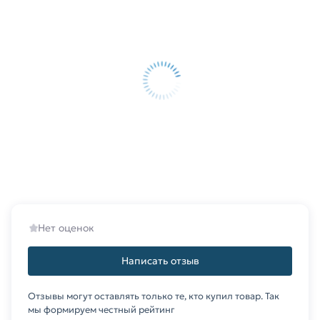
позвонив по контактам указанным на сайте.
Условия доставки и цены на товар Труба
профильная 60х40х2.5 мм из категории
Труба
прямоугольная
действительны в Москве и
области. Наши профессиональные менеджеры
обработают заказ и свяжутся с Вами для
согласования условий доставки или самовывоза.
Данний товар от производителя Северсталь
сертифицирован, соответствует всем
стандартам качества. Возврат купленного
товарa в течение 14 дней (наличие чека
Нет оценок
обязательно).
Написать отзыв
Отзывы могут оставлять только те, кто купил товар. Так
мы формируем честный рейтинг