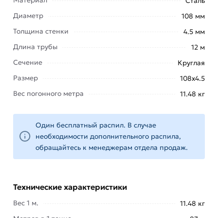
Сталь
мышкой
«Добавить в корзину»
или нажмите на
Диаметр
108 мм
кнопку
«Быстрый заказ»
. Также можете купить
Толщина стенки
4.5 мм
позвонив по контактам указанным на сайте.
Длина трубы
12 м
Условия доставки и цены на товар Труба
Сечение
Круглая
электросварная 108х4,5 мм из категории
Трубы
Размер
электросварные
действительны в Москве и
108х4.5
области. Наши профессиональные менеджеры
Вес погонного метра
11.48 кг
обработают заказ и свяжутся с Вами для
согласования условий доставки или самовывоза.
Один бесплатный распил. В случае
Данний товар от производителя Северсталь
необходимости дополнительного распила,
сертифицирован, соответствует всем
обращайтесь к менеджерам отдела продаж.
стандартам качества. Возврат купленного
товарa в течение 14 дней (наличие чека
обязательно).
Технические характеристики
Вес 1 м.
11.48 кг