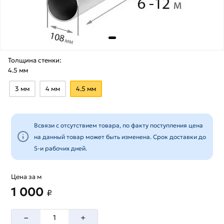
Толщина стенки:
4.5 мм
3 мм
4 мм
4.5 мм
Всвязи с отсутствием товара, по факту поступления цена
на данный товар может быть изменена. Срок доставки до
5-и рабочих дней.
Цена за м
1 000
₽
–
+