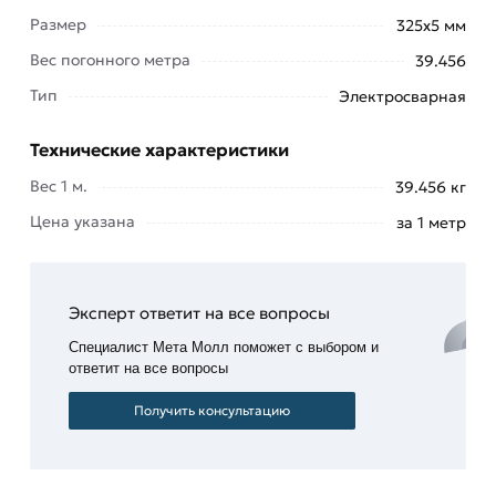
позволяющим возводить сложные конструкции.
Размер
325х5 мм
Помимо универсальности применения, данный
Вес погонного метра
39.456
вид металлопродукции характеризуется:
Тип
Электросварная
Возможностью
функционирования
Технические характеристики
в
Вес 1 м.
условиях
39.456 кг
резких
Цена указана
за 1 метр
перепадов
внешнего
и
Эксперт ответит на все вопросы
внутреннего
давления;
Специалист Мета Молл поможет с выбором и
ответит на все вопросы
Термической
устойчивостью;
Получить консультацию
Продолжительным
сроком
эксплуатации.