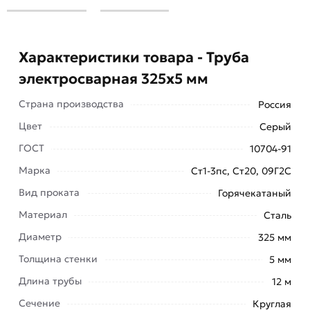
Характеристики товара - Труба
электросварная 325х5 мм
Страна производства
Россия
Цвет
Серый
ГОСТ
10704-91
Марка
Ст1-3пс, Ст20, 09Г2С
Вид проката
Горячекатаный
Труба электросварная 325х5 мм неизменно
Материал
Сталь
пользуется повышенным спросом. Это изделия
Диаметр
325 мм
круглого сечения, полые внутри, являются как
Толщина стенки
5 мм
отличным приспособлением для
транспортировки различных сред, так и
Длина трубы
12 м
износостойким строительным материалом,
Сечение
Круглая