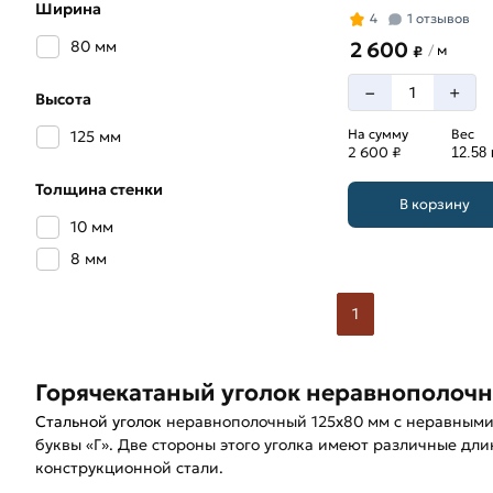
Ширина
4
1 отзывов
80 мм
2 600
м
/
₽
–
+
Высота
На сумму
Вес
125 мм
2 600 ₽
12.58 
Толщина стенки
В корзину
10 мм
8 мм
1
Горячекатаный уголок неравнополочн
Стальной уголок
неравнополочный 125х80 мм с неравными 
буквы «Г». Две стороны этого уголка имеют различные дл
конструкционной стали.