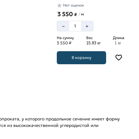
Нет оценок
3 550
м
/
₽
–
+
На сумму
Вес
Длина
3 550 ₽
15.83 кг
1 м
В корзину
проката, у которого продольное сечение имеет форму
тся из высококачественной углеродистой или