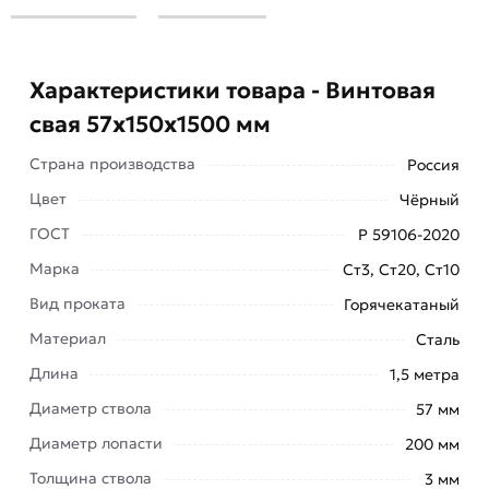
Характеристики товара - Винтовая
свая 57х150х1500 мм
Страна производства
Россия
Цвет
Чёрный
ГОСТ
Р 59106-2020
Марка
Ст3, Ст20, Ст10
Вид проката
Горячекатаный
Материал
Сталь
Длина
1,5 метра
Диаметр ствола
57 мм
Диаметр лопасти
200 мм
Толщина ствола
3 мм
Винтовая свая представляет собой