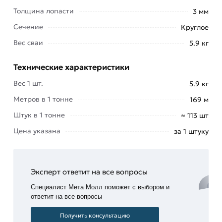
металлическую конструкцию в виде стержня с
Толщина лопасти
3 мм
винтообразной рабочей частью (лопастями).
Сечение
Круглое
Изделие предназначено для монтажа недорогих
Вес сваи
5.9 кг
быстровозводимых фундаментов под разные
виды зданий и сооружений.
Технические характеристики
Сваи ввинчивают в грунт с определенным шагом
Вес 1 шт.
5.9 кг
под несущие стены. Группа таких опор,
Метров в 1 тонне
169 м
установленных на строительной площадке,
Штук в 1 тонне
≈ 113 шт
образует свайное поле.
Цена указана
за 1 штуку
Для получения свайно-винтового фундамента
опоры объединяют в единую конструкцию.
Обратившись в компанию
«МетаМолл»
, вы
Эксперт ответит на все вопросы
можете недорого купить винтовые сваи
57х150х1500 мм по выгодной цене в Москве,
Специалист Мета Молл поможет с выбором и
Московской области.
ответит на все вопросы
Получить консультацию
Для приобретения данной позиции, кликните