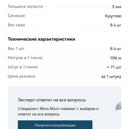
создания прочных и надежных фундаментов.
Толщина лопасти
3 мм
Отличается простотой монтажа,
Сечение
Круглое
экономичностью и долговечностью.
Вес сваи
9.4 кг
Винтовая свая является оптимальным выбором
для строительства, как небольших жилых
Технические характеристики
построек, так и больших промышленных
Вес 1 шт.
9.4 кг
сооружений.
Метров в 1 тонне
106 м
Применение винтовых свай: Жилые постройки.
Штук в 1 тонне
≈ 71 шт
Идеально подходит для строительства
Цена указана
за 1 штуку
небольших домов, коттеджей, бань и других
жилых построек.
Отлично справляется с нагрузками от
Эксперт ответит на все вопросы
проживания людей, а также обеспечивает
Специалист Мета Молл поможет с выбором и
гарантированную устойчивость конструкции в
ответит на все вопросы
любые погодные условия. Строительство
Получить консультацию
промышленных сооружений. Временные