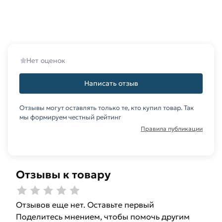
заказ и свяжутся с Вами для согласования
условий доставки или самовывоза.
Данний товар от производителя Северсталь
сертифицирован, соответствует всем
Нет оценок
стандартам качества. Возврат купленного
товарa в течение 14 дней (наличие чека
Написать отзыв
обязательно).
Отзывы могут оставлять только те, кто купил товар. Так
мы формируем честный рейтинг
Правила публикации
Отзывы к товару
Отзывов еще нет. Оставьте первый
Поделитесь мнением, чтобы помочь другим