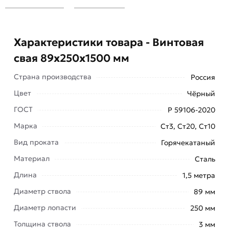
Характеристики товара - Винтовая
свая 89х250х1500 мм
Страна производства
Россия
Цвет
Чёрный
ГОСТ
Р 59106-2020
Марка
Ст3, Ст20, Ст10
Вид проката
Горячекатаный
Материал
Сталь
Длина
1,5 метра
Диаметр ствола
89 мм
Диаметр лопасти
250 мм
Толщина ствола
3 мм
Винтовая свая - это инновационное решение для