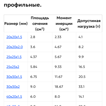
профильные.
Площадь
Момент
Допустимая
Размер (мм)
сечения
инерции
нагрузка (т)
(см²)
(см⁴)
20х20х1.5
2.8
2.33
4.1
20х20х2.0
3.6
4.67
8.2
25х25х1.5
4.37
5.67
9.9
25х25х2
5.84
9.33
16.5
30х30х1.5
6.75
11.67
20.5
30х30х2
9.0
18.67
33.1
40х20х1.5
6.0
8.0
14.1