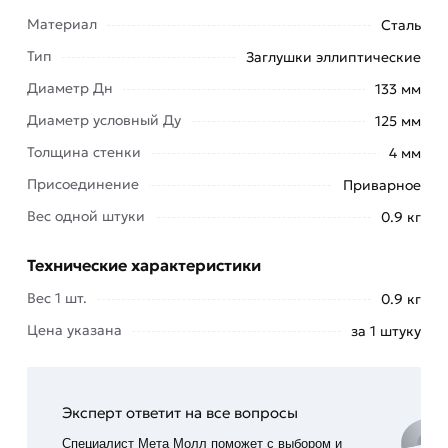
Материал
Сталь
Заглушка стальная эллиптическая Дн 133х4 мм
(Ду 125) производится на гидравлических
Тип
Заглушки эллиптические
прессах. Применяться и прессы фрикционного
Диаметр Дн
133 мм
варианта.
Диаметр условный Ду
125 мм
Заглушка при этом является результатом
Толщина стенки
4 мм
одноручьевой штамповки. В качестве сырья
Присоединение
Приварное
используют углеродистую сталь (обычно марки
3, 20). Легированная сталь применима в
Вес одной штуки
0.9 кг
варианте 10Г2. Деталь полноценно
Технические характеристики
функционирует при температуре от минус 70 до
плюс 450 градусов по Цельсию.
Вес 1 шт.
0.9 кг
Цена указана
Устройство применяют для работы с котлами,
за 1 штуку
сосудами и аппаратами, функционирующими
при большом давлении. Особенно подходят
заглушки для торцевых фрагментов
Эксперт ответит на все вопросы
конструкций, которым угрожают прорывы.
Специалист Мета Молл поможет с выбором и