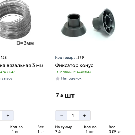
:
128
Код товара:
579
ка вязальная 3 мм
Фиксатор конус
147483647
В наличии: 2147483647
отзывов
Нет оценок
шт
7
₽
–
+
+
Кол-во
Вес
На сумму
Кол-во
Вес
7 ₽
1 кг
1 кг
1 шт
0.05 кг