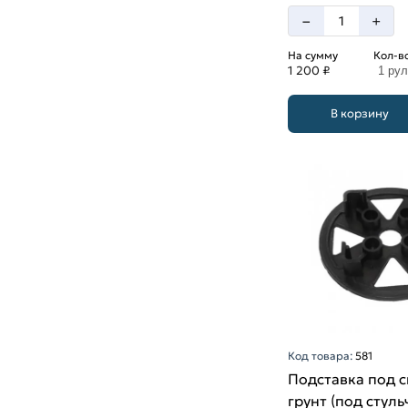
–
+
На сумму
Кол-в
1 200 ₽
1 ру
В корзину
Код товара:
581
Подставка под 
грунт (под стуль