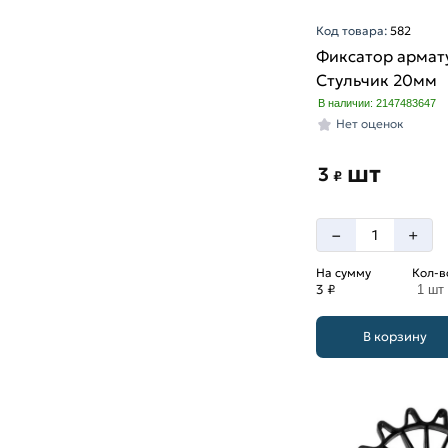
Код товара:
582
Фиксатор армат
Стульчик 20мм
В наличии: 2147483647
Нет оценок
шт
3
₽
–
+
На сумму
Кол-в
3 ₽
1 шт
В корзину