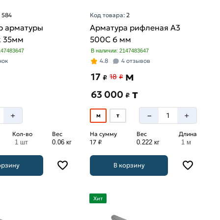
:
584
Код товара:
2
р арматуры
Арматура рифленая А3
к 35мм
500С 6 мм
147483647
В наличии: 2147483647
нок
4.8
4 отзывов
м
17
18
₽
₽
т
63 000
₽
–
+
+
м
т
Кол-во
Вес
На сумму
Вес
Длина
17 ₽
1 шт
0.06 кг
0.222 кг
1 м
орзину
В корзину
Хит