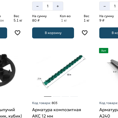
–
–
+
о
Вес
На сумму
Кол-во
Вес
На сумму
80 ₽
9 ₽
лон
5.1 кг
1 кг
1 кг
В корзину
В к
Хит
Код товара:
803
Код товара
сыпучий
Арматура композитная
Арматура
чик, кубик)
АКС 12 мм
A240