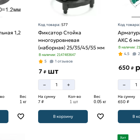
Код товара:
577
Код товара
ьная 1,2
Фиксатор Стойка
Арматур
многоуровневая
АКС 6 м
(наборная) 25/35/45/55 мм
В наличии: 2
4.5
2
В наличии: 2147483647
5
1 отзывов
650
₽
шт
7
₽
–
–
+
во
Вес
На сумму
Кол-во
Вес
На сумму
7 ₽
650 ₽
1 кг
1 шт
0.05 кг
В корзину
В к
Хит