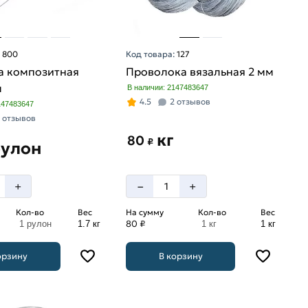
:
800
Код товара:
127
а композитная
Проволока вязальная 2 мм
м
В наличии: 2147483647
4.5
2 отзывов
147483647
 отзывов
кг
80
₽
рулон
–
+
+
Кол-во
Вес
На сумму
Кол-во
Вес
80 ₽
1 рулон
1.7 кг
1 кг
1 кг
орзину
В корзину