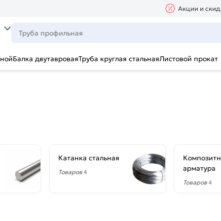
Акции и скид
ьной
Балка двутавровая
Труба круглая стальная
Листовой прокат
Катанка стальная
Композитн
арматура
Товаров
4
Товаров
4