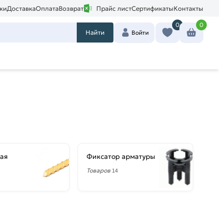
ки
Доставка
Оплата
Возврат
Прайс лист
Сертификаты
Контакты
0
0
Найти
Войти
ая
Фиксатор арматуры
Товаров
14