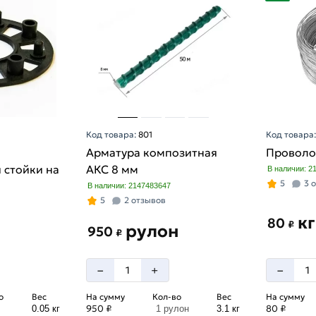
Код товара:
801
Код товара
Арматура композитная
Проволо
 стойки на
АКС 8 мм
В наличии: 2
5
3 
В наличии: 2147483647
5
2 отзывов
кг
80
₽
рулон
950
₽
–
–
+
о
Вес
На сумму
Кол-во
Вес
На сумму
950 ₽
80 ₽
0.05 кг
1 рулон
3.1 кг