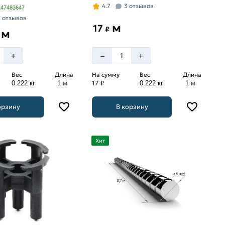
4.7
3 отзывов
147483647
7 отзывов
м
17
₽
м
–
+
+
Вес
Длина
На сумму
Вес
Длина
17 ₽
0.222 кг
1 м
0.222 кг
1 м
орзину
В корзину
Хит