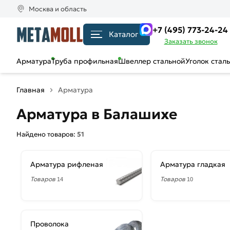
Москва и область
+7 (495) 773-24-24
Каталог
Заказать звонок
Арматура
Труба профильная
Швеллер стальной
Уголок стал
Главная
Арматура
Арматура в Балашихе
Найдено товаров:
51
Арматура рифленая
Арматура гладкая
Товаров
Товаров
14
10
Проволока