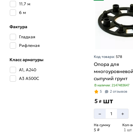
5 мм
11.7 м
6 мм
6 м
8 мм
Фактура
Гладкая
Рифленая
Код товара:
578
Класс арматуры
Опора для
А1, А240
многоуровневой
сыпучий грунт
А3 А500С
В наличии: 2147483647
5
2 отзывов
шт
5
₽
–
+
На сумму
Кол-в
5 ₽
1 шт