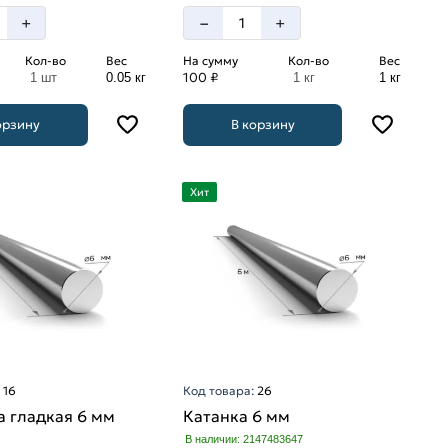
–
+
+
Кол-во
Вес
На сумму
Кол-во
Вес
100 ₽
1 шт
0.05 кг
1 кг
1 кг
орзину
В корзину
Хит
:
16
Код товара:
26
 гладкая 6 мм
Катанка 6 мм
В наличии: 2147483647