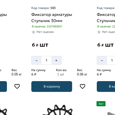
Код товара:
583
Код товара
уры
Фиксатор арматуры
Фиксато
Стульчик 30мм
Стульчи
В наличии: 2147483647
В наличии: 2
Нет оценок
Нет оце
шт
шт
6
6
₽
₽
–
–
+
о
Вес
На сумму
Кол-во
Вес
На сумму
6 ₽
6 ₽
0.05 кг
1 шт
0.06 кг
В корзину
В к
Хит