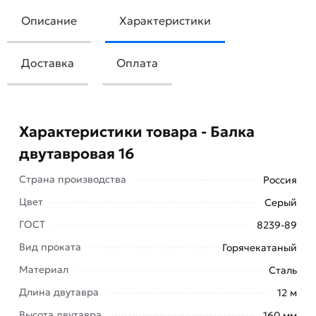
Описание
Характеристики
Доставка
Оплата
Характеристики товара - Балка
двутавровая 16
Страна производства
Россия
Цвет
Серый
ГОСТ
Балка двутавровая 16 широко используется при
8239-89
строительстве зданий, при возведении мостов и
Вид проката
Горячекатаный
эстакад и других крупных объектов.
Материал
Сталь
К эксплуатационным достоинствам относятся:
Длина двутавра
12 м
Прочность
Высота двутавра
160 мм