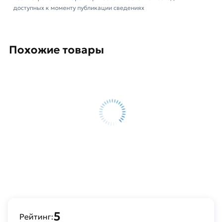
доступных к моменту публикации сведениях
заказ и свяжутся с Вами для согласования
условий доставки или самовывоза.
Данний товар от производителя Северсталь
Похожие товары
сертифицирован, соответствует всем
стандартам качества. Возврат купленного
товарa в течение 14 дней (наличие чека
обязательно).
5
Рейтинг: