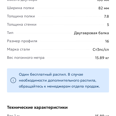
и
Ширина полки
82 мм
надежность
применения
Толщина полки
7.8
в любых
Толщина стенки
5
условиях.
Тип
Двутавровая балка
Стойкость
к
Размер профиля
16
повышенным
Марка стали
Ст3пс/сп
нагрузкам
Вес погонного метра
15.89 кг
и
механическим
повреждениям.
Один бесплатный распил. В случае
Легкость
необходимости дополнительного распила,
транспортировки
обращайтесь к менеджерам отдела продаж.
и
монтажа.
Длительный
Технические характеристики
срок
Вес 1 м.
15.89 кг