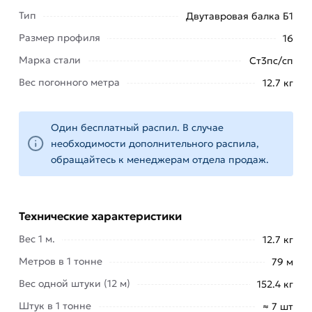
Двутавр как особый вид металлопроката
Тип
Двутавровая балка Б1
обладает сечением, близким по форме с
Размер профиля
16
литерой «Н». Благодаря такой конфигурации
Марка стали
Ст3пс/сп
детали и заготовки приобретают повышенную
Вес погонного метра
12.7 кг
устойчивость к различного рода нагрузкам, в
том числе к сжатию, изгибу, скручиванию.
Один бесплатный распил. В случае
Для приобретения данной позиции, кликните
необходимости дополнительного распила,
мышкой
«Добавить в корзину»
или нажмите на
обращайтесь к менеджерам отдела продаж.
кнопку
«Быстрый заказ»
. Также можете купить
позвонив по контактам указанным на сайте.
Условия доставки и цены на товар Балка
Технические характеристики
двутавровая 16 Б1 из категории
Балка
Вес 1 м.
12.7 кг
двутавровая
действительны в Москве и области.
Метров в 1 тонне
Наши профессиональные менеджеры
79 м
обработают заказ и свяжутся с Вами для
Вес одной штуки (12 м)
152.4 кг
согласования условий доставки или самовывоза.
Штук в 1 тонне
≈ 7 шт