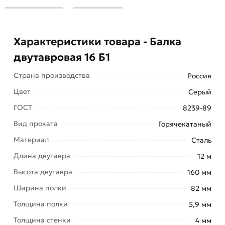
Характеристики товара - Балка
двутавровая 16 Б1
Страна производства
Россия
Цвет
Серый
Балка двутавровая 16 Б1 производится из
ГОСТ
8239-89
низколегированной и углеродистой стали по
Вид проката
Горячекатаный
ГОСТ 8239-89.
Материал
Сталь
Это изделие из металла применяется в
Длина двутавра
12 м
промышленном, гражданском и
Высота двутавра
160 мм
крупнопанельном строительстве для колонных
Ширина полки
82 мм
металлоконструкций, перекрытий, мостовых
сооружений, несущих конструкций зданий,
Толщина полки
5,9 мм
подвесных путей и опор.
Толщина стенки
4 мм