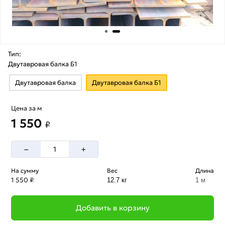
Тип:
Двутавровая балка Б1
Двутавровая балка
Двутавровая балка Б1
Цена за м
1 550
₽
–
+
На сумму
Вес
Длина
1 550 ₽
12.7 кг
1 м
Добавить в корзину