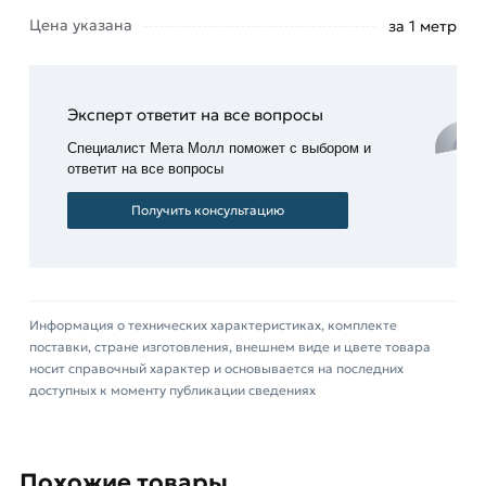
Данний товар от производителя Северсталь
Цена указана
за 1 метр
сертифицирован, соответствует всем
стандартам качества. Возврат купленного
товарa в течение 14 дней (наличие чека
Эксперт ответит на все вопросы
обязательно).
Специалист Мета Молл поможет с выбором и
ответит на все вопросы
Получить консультацию
Информация о технических характеристиках, комплекте
поставки, стране изготовления, внешнем виде и цвете товара
носит справочный характер и основывается на последних
доступных к моменту публикации сведениях
Похожие товары