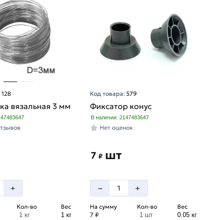
:
128
Код товара:
579
ка вязальная 3 мм
Фиксатор конус
147483647
В наличии: 2147483647
отзывов
Нет оценок
шт
7
₽
–
+
+
Кол-во
Вес
На сумму
Кол-во
Вес
7 ₽
1 кг
1 кг
1 шт
0.05 кг