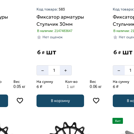
Код товара:
583
Код товара
уры
Фиксатор арматуры
Фиксато
Стульчик 30мм
Стульчи
В наличии: 2147483647
В наличии: 2
Нет оценок
Нет оце
шт
шт
6
6
₽
₽
–
–
+
о
Вес
На сумму
Кол-во
Вес
На сумму
6 ₽
6 ₽
0.05 кг
1 шт
0.06 кг
В корзину
В к
Хит