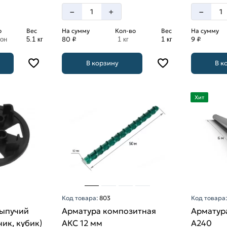
–
–
+
о
Вес
На сумму
Кол-во
Вес
На сумму
80 ₽
9 ₽
лон
5.1 кг
1 кг
1 кг
В корзину
В к
Хит
Код товара:
803
Код товара
сыпучий
Арматура композитная
Арматура
чик, кубик)
АКС 12 мм
A240