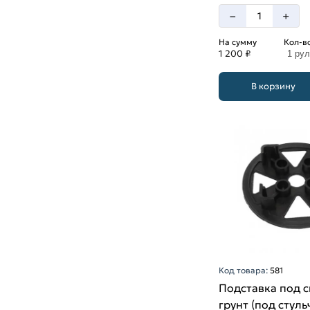
–
+
На сумму
Кол-в
1 200 ₽
1 ру
В корзину
Код товара:
581
Подставка под 
грунт (под стуль