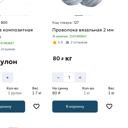
:
800
Код товара:
127
а композитная
Проволока вязальная 2 мм
м
В наличии: 2147483647
4.5
2 отзывов
147483647
 отзывов
кг
80
₽
рулон
–
+
+
Кол-во
Вес
На сумму
Кол-во
Вес
80 ₽
1 рулон
1.7 кг
1 кг
1 кг
орзину
В корзину