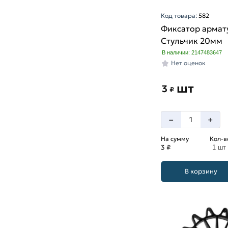
Код товара:
582
Фиксатор армат
Стульчик 20мм
В наличии: 2147483647
Нет оценок
шт
3
₽
–
+
На сумму
Кол-в
3 ₽
1 шт
В корзину