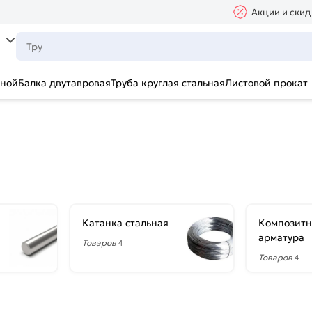
Акции и скид
ьной
Балка двутавровая
Труба круглая стальная
Листовой прокат
Катанка стальная
Композитн
арматура
Товаров
4
Товаров
4