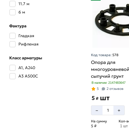
5 мм
11.7 м
6 мм
6 м
8 мм
Фактура
Гладкая
Рифленая
Код товара:
578
Класс арматуры
Опора для
А1, А240
многоуровневой
сыпучий грунт
А3 А500С
В наличии: 2147483647
5
2 отзывов
шт
5
₽
–
+
На сумму
Кол-в
5 ₽
1 шт