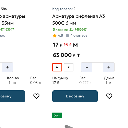
:
584
Код товара:
2
р арматуры
Арматура рифленая А3
к 35мм
500С 6 мм
147483647
В наличии: 2147483647
нок
4.8
4 отзывов
м
17
18
₽
₽
т
63 000
₽
–
+
+
м
т
Кол-во
Вес
На сумму
Вес
Длина
17 ₽
1 шт
0.06 кг
0.222 кг
1 м
орзину
В корзину
Хит