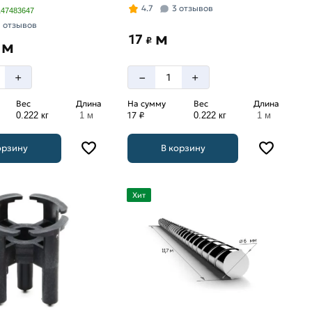
4.7
3 отзывов
147483647
7 отзывов
м
17
₽
м
–
+
+
Вес
Длина
На сумму
Вес
Длина
17 ₽
0.222 кг
1 м
0.222 кг
1 м
орзину
В корзину
Хит