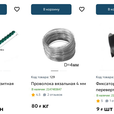
В корзину
В к
Код товара:
129
Код товара
зитная
Проволока вязальная 4 мм
Фиксато
перевер
В наличии: 2147483647
4.5
2 отзывов
В наличии: 2
5
1 
кг
80
₽
н
шт
9
₽