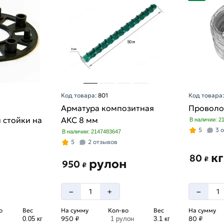
Код товара:
801
Код товара
Арматура композитная
Проволо
 стойки на
АКС 8 мм
В наличии: 2
5
3 
В наличии: 2147483647
5
2 отзывов
кг
80
₽
рулон
950
₽
–
–
+
о
Вес
На сумму
Кол-во
Вес
На сумму
950 ₽
80 ₽
0.05 кг
1 рулон
3.1 кг