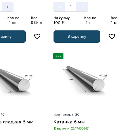
–
+
+
Кол-во
Вес
На сумму
Кол-во
Вес
100 ₽
1 шт
0.05 кг
1 кг
1 кг
орзину
В корзину
Хит
:
16
Код товара:
26
 гладкая 6 мм
Катанка 6 мм
В наличии: 2147483647