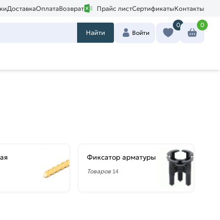
ки
Доставка
Оплата
Возврат
Прайс лист
Сертификаты
Контакты
0
0
Найти
Войти
ая
Фиксатор арматуры
Товаров
14