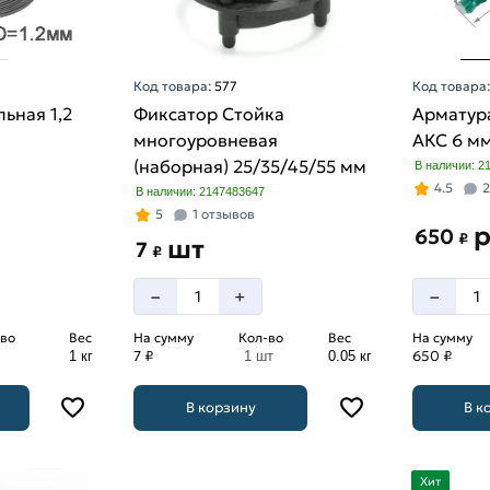
Код товара:
577
Код товара
ьная 1,2
Фиксатор Стойка
Арматур
многоуровневая
АКС 6 м
(наборная) 25/35/45/55 мм
В наличии: 2
4.5
2
В наличии: 2147483647
5
1 отзывов
650
₽
шт
7
₽
–
–
+
во
Вес
На сумму
Кол-во
Вес
На сумму
7 ₽
650 ₽
1 кг
1 шт
0.05 кг
В корзину
В к
Хит